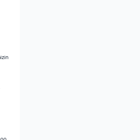
izin
,
500