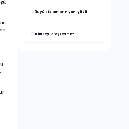
şti.
7
Büyük takımların yeni yüzü
unu
lem
8
Kimseyi ateşkesmez...
Bu
.
ür