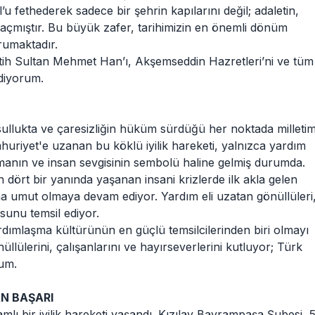
 fethederek sadece bir şehrin kapılarını değil; adaletin,
 açmıştır. Bu büyük zafer, tarihimizin en önemli dönüm
rumaktadır.
atih Sultan Mehmet Han’ı, Akşemseddin Hazretleri’ni ve tüm
diyorum.
ksullukta ve çaresizliğin hüküm sürdüğü her noktada milletim
riyet'e uzanan bu köklü iyilik hareketi, yalnızca yardım
manın ve insan sevgisinin sembolü haline gelmiş durumda.
dört bir yanında yaşanan insani krizlerde ilk akla gelen
na umut olmaya devam ediyor. Yardım eli uzatan gönüllüleri
usunu temsil ediyor.
yardımlaşma kültürünün en güçlü temsilcilerinden biri olmayı
üllülerini, çalışanlarını ve hayırseverlerini kutluyor; Türk
rum.
N BAŞARI
 bir iyilik hareketi yaşandı. Kızılay Bayrampaşa Şubesi, 