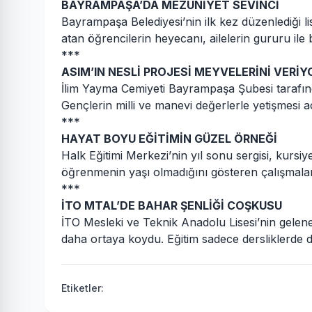
BAYRAMPAŞA’DA MEZUNİYET SEVİNCİ
Bayrampaşa Belediyesi’nin ilk kez düzenlediği l
atan öğrencilerin heyecanı, ailelerin gururu ile 
***
ASIM’IN NESLİ PROJESİ MEYVELERİNİ VERİY
İlim Yayma Cemiyeti Bayrampaşa Şubesi tarafında
Gençlerin milli ve manevi değerlerle yetişmesi a
***
HAYAT BOYU EĞİTİMİN GÜZEL ÖRNEĞİ
Halk Eğitimi Merkezi’nin yıl sonu sergisi, kursiy
öğrenmenin yaşı olmadığını gösteren çalışmala
***
İTO MTAL’DE BAHAR ŞENLİĞİ COŞKUSU
İTO Mesleki ve Teknik Anadolu Lisesi’nin gelenek
daha ortaya koydu. Eğitim sadece dersliklerde de
Etiketler: