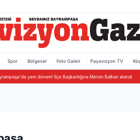
Spor
Bölgesel
Foto Galeri
Paşavizyon TV
Köş
a yeni dönem! İlçe Başkanlığına Mersin Balkan atandı
Bayra
paşa