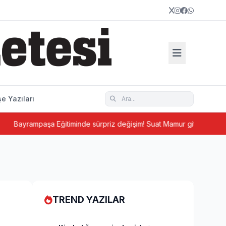
e Yazıları
mpaşa Eğitiminde sürpriz değişim! Suat Mamur gitti, Hüseyin Aydın ge
TREND YAZILAR