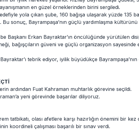
 dayanışmanın en güzel örneklerinden birini sergiledi.
defiyle yola çıkan şube, 160 bağışa ulaşarak yüzde 135 ba
eldi. Bu sonuç, Bayrampaşa’nın güçlü yardımlaşma kültürünü 
be Başkanı Erkan Bayraktar’ın öncülüğünde yürütülen disip
 emeği, bağışçıların güveni ve güçlü organizasyon sayesinde 
ayraktar’ı tebrik ediyor, iyilik büyüdükçe Bayrampaşa’nın
EÇTİ
lerin ardından Fuat Kahraman muhtarlık görevine seçildi.
aman’a yeni görevinde başarılar diliyoruz.
m tatbikatı, olası afetlere karşı hazırlığın önemini bir kez
n koordineli çalışması başarılı bir sınav verdi.