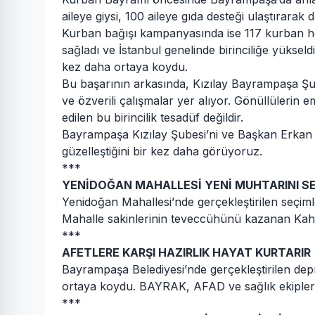
aileye giysi, 100 aileye gıda desteği ulaştırarak
Kurban bağışı kampanyasında ise 117 kurban he
sağladı ve İstanbul genelinde birinciliğe yüks
kez daha ortaya koydu.
Bu başarının arkasında, Kızılay Bayrampaşa Şu
ve özverili çalışmalar yer alıyor. Gönüllülerin
edilen bu birincilik tesadüf değildir.
Bayrampaşa Kızılay Şubesi’ni ve Başkan Erkan B
güzelleştiğini bir kez daha görüyoruz.
***
YENİDOĞAN MAHALLESİ YENİ MUHTARINI S
Yenidoğan Mahallesi’nde gerçekleştirilen seçim
Mahalle sakinlerinin teveccühünü kazanan Kahr
***
AFETLERE KARŞI HAZIRLIK HAYAT KURTARIR
Bayrampaşa Belediyesi’nde gerçekleştirilen depre
ortaya koydu. BAYRAK, AFAD ve sağlık ekiplerini
***