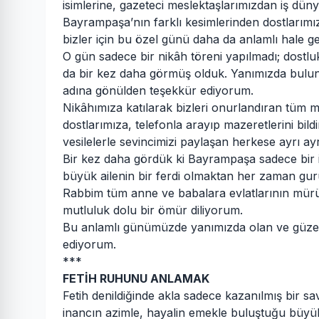
isimlerine, gazeteci meslektaşlarımızdan iş dünya
Bayrampaşa’nın farklı kesimlerinden dostlarımı
bizler için bu özel günü daha da anlamlı hale get
O gün sadece bir nikâh töreni yapılmadı; dostlu
da bir kez daha görmüş olduk. Yanımızda bulunan
adına gönülden teşekkür ediyorum.
Nikâhımıza katılarak bizleri onurlandıran tüm 
dostlarımıza, telefonla arayıp mazeretlerini bildir
vesilelerle sevincimizi paylaşan herkese ayrı a
Bir kez daha gördük ki Bayrampaşa sadece bir ilç
büyük ailenin bir ferdi olmaktan her zaman g
Rabbim tüm anne ve babalara evlatlarının mürüv
mutluluk dolu bir ömür diliyorum.
Bu anlamlı günümüzde yanımızda olan ve güzel 
ediyorum.
***
FETİH RUHUNU ANLAMAK
Fetih denildiğinde akla sadece kazanılmış bir sav
inancın azimle, hayalin emekle buluştuğu büyü