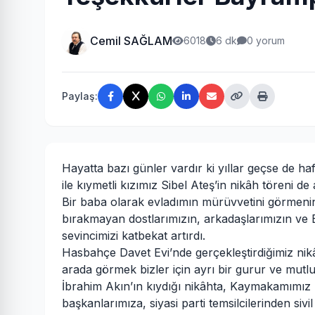
Cemil SAĞLAM
6018
6 dk
0 yorum
Paylaş:
Hayatta bazı günler vardır ki yıllar geçse de 
ile kıymetli kızımız Sibel Ateş’in nikâh töreni d
Bir baba olarak evladımın mürüvvetini görmeni
bırakmayan dostlarımızın, arkadaşlarımızın ve B
sevincimizi katbekat artırdı.
Hasbahçe Davet Evi’nde gerçekleştirdiğimiz nik
arada görmek bizler için ayrı bir gurur ve mut
İbrahim Akın’ın kıydığı nikâhta, Kaymakamımız 
başkanlarımıza, siyasi parti temsilcilerinden si