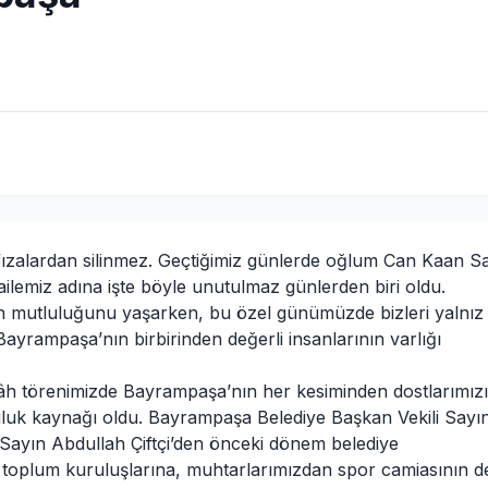
hafızalardan silinmez. Geçtiğimiz günlerde oğlum Can Kaan 
e ailemiz adına işte böyle unutulmaz günlerden biri oldu.
n mutluluğunu yaşarken, bu özel günümüzde bizleri yalnız
ayrampaşa’nın birbirinden değerli insanlarının varlığı
âh törenimizde Bayrampaşa’nın her kesiminden dostlarımızı
luluk kaynağı oldu. Bayrampaşa Belediye Başkan Vekili Sayı
Sayın Abdullah Çiftçi’den önceki dönem belediye
vil toplum kuruluşlarına, muhtarlarımızdan spor camiasının d