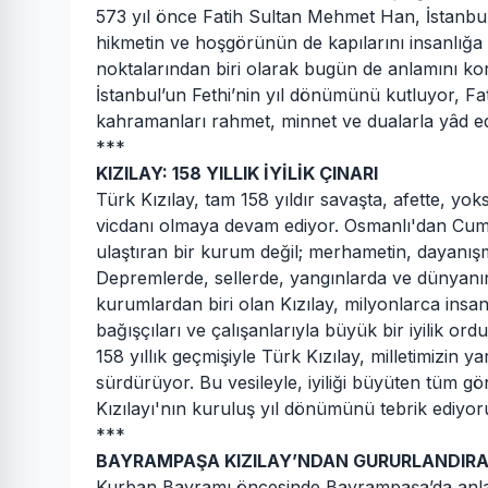
573 yıl önce Fatih Sultan Mehmet Han, İstanbul’u
hikmetin ve hoşgörünün de kapılarını insanlığa
noktalarından biri olarak bugün de anlamını ko
İstanbul’un Fethi’nin yıl dönümünü kutluyor, F
kahramanları rahmet, minnet ve dualarla yâd e
***
KIZILAY: 158 YILLIK İYİLİK ÇINARI
Türk Kızılay, tam 158 yıldır savaşta, afette, yo
vicdanı olmaya devam ediyor. Osmanlı'dan Cumhu
ulaştıran bir kurum değil; merhametin, dayanış
Depremlerde, sellerde, yangınlarda ve dünyanın 
kurumlardan biri olan Kızılay, milyonlarca insa
bağışçıları ve çalışanlarıyla büyük bir iyilik ord
158 yıllık geçmişiyle Türk Kızılay, milletimizin 
sürdürüyor. Bu vesileyle, iyiliği büyüten tüm gön
Kızılayı'nın kuruluş yıl dönümünü tebrik ediyo
***
BAYRAMPAŞA KIZILAY’NDAN GURURLANDIRA
Kurban Bayramı öncesinde Bayrampaşa’da anlamlı