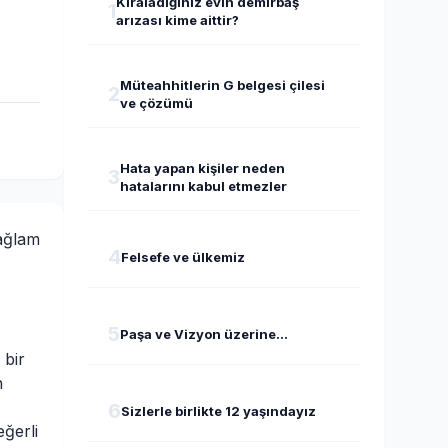
Kiraladığınız evin demirbaş
1
arızası kime aittir?
Müteahhitlerin G belgesi çilesi
2
ve çözümü
Hata yapan kişiler neden
3
hatalarını kabul etmezler
Sağlam
4
Felsefe ve ülkemiz
5
Paşa ve Vizyon üzerine...
 bir
n
6
Sizlerle birlikte 12 yaşındayız
eğerli