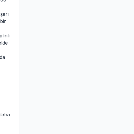
şarı
bir
linli
elde
 da
 daha