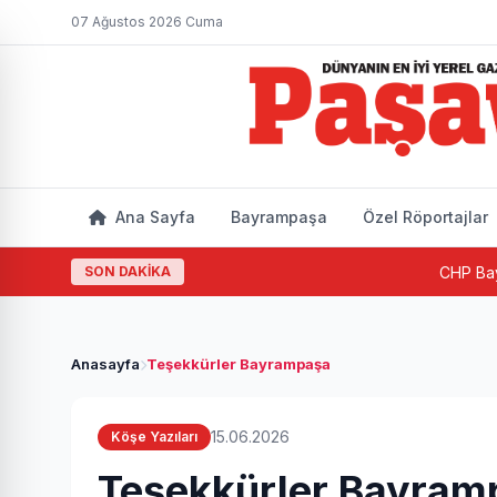
07 Ağustos 2026 Cuma
Ana Sayfa
Bayrampaşa
Özel Röportajlar
SON DAKİKA
CHP Bayrampaşa'd
Anasayfa
Teşekkürler Bayrampaşa
15.06.2026
Köşe Yazıları
Teşekkürler Bayram