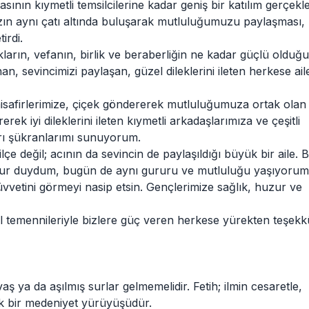
sının kıymetli temsilcilerine kadar geniş bir katılım gerçekle
zın aynı çatı altında buluşarak mutluluğumuzu paylaşması,
irdi.
kların, vefanın, birlik ve beraberliğin ne kadar güçlü olduğ
, sevincimizi paylaşan, güzel dileklerini ileten herkese ai
misafirlerimize, çiçek göndererek mutluluğumuza ortak olan
erek iyi dileklerini ileten kıymetli arkadaşlarımıza ve çeşitli
yrı şükranlarımı sunuyorum.
e değil; acının da sevincin de paylaşıldığı büyük bir aile. 
urur duydum, bugün de aynı gururu ve mutluluğu yaşıyorum
vetini görmeyi nasip etsin. Gençlerimize sağlık, huzur ve
temennileriyle bizlere güç veren herkese yürekten teşekk
aş ya da aşılmış surlar gelmemelidir. Fetih; ilmin cesaretle,
k bir medeniyet yürüyüşüdür.