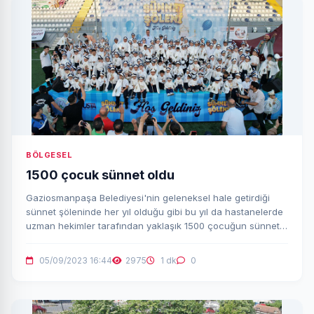
BÖLGESEL
1500 çocuk sünnet oldu
Gaziosmanpaşa Belediyesi'nin geleneksel hale getirdiği
sünnet şöleninde her yıl olduğu gibi bu yıl da hastanelerde
uzman hekimler tarafından yaklaşık 1500 çocuğun sünneti
yapıldı.
05/09/2023 16:44
2975
1 dk
0