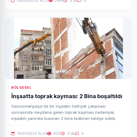
05/04/2024 16:27
2895
3 dk
0
BÖLGESEL
İnşaatta toprak kayması: 2 Bina boşaltıldı
Gaziosmanpaşa'da bir inşaatın hafriyat çalışması
sonrasında meydana gelen toprak kayması nedeniyle,
inşaatın yanında bulunan 2 bina tedbiren tahliye edildi.
19/01/2024 15:34
2615
3 dk
0