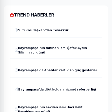
TREND HABERLER
1
Zülfi Koç Başkan’dan Teşekkür
Bayrampaşa'nın tanınan ismi Şafak Aydın
2
Silin'in acı günü
3
Bayrampaşa’da Anahtar Parti’den güç gösterisi
4
Bayrampaşa’da dört koldan hizmet seferberliği
Bayrampaşa’nın sevilen ismi Hacı Halit
5
Paşalı’nın acı günü