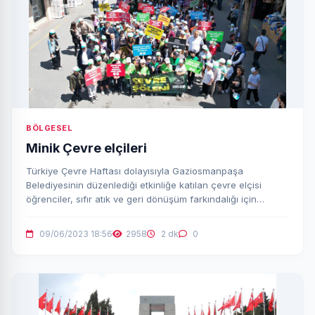
BÖLGESEL
Minik Çevre elçileri
Türkiye Çevre Haftası dolayısıyla Gaziosmanpaşa
Belediyesinin düzenlediği etkinliğe katılan çevre elçisi
öğrenciler, sıfır atık ve geri dönüşüm farkındalığı için
yürüdü.
09/06/2023 18:56
2958
2 dk
0