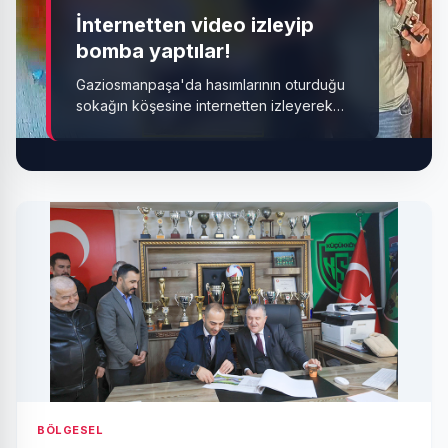
İnternetten video izleyip
bomba yaptılar!
Gaziosmanpaşa'da hasımlarının oturduğu
sokağın köşesine internetten izleyerek
yaptıkları el yapımı saatli bomba koyarak
patlatan 2'si çocuk 4 kişi tutuklandı.
BÖLGESEL