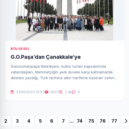
BÖLGESEL
G.O.Paşa’dan Çanakkale‘ye
Gaziosmanpaşa Belediyesi, kültür turları kapsamında
vatandaşları, Mehmetçiğin yedi düvele karşı kahramanlık
destanı yazdığı, Türk tarihine altın harflerle kazınan zaferin
yaşandığı Çanakkale'ye götürüyor.
31/05/2023 15:57
2607
2 dk
0
2
3
4
5
6
7
...
74
75
76
77