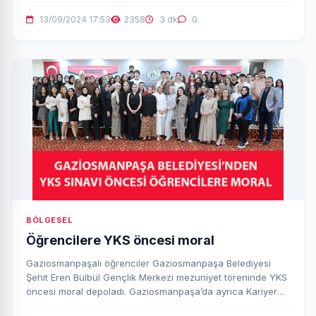
13/09/2024 17:53
2358
3 dk
0
BÖLGESEL
Öğrencilere YKS öncesi moral
Gaziosmanpaşalı öğrenciler Gaziosmanpaşa Belediyesi
Şehit Eren Bülbül Gençlik Merkezi mezuniyet töreninde YKS
öncesi moral depoladı. Gaziosmanpaşa’da ayrıca Kariyer
ve İstihdam Fuarı düzenlendi.