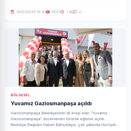
30/01/2025 16:30
2637
1 dk
0
BÖLGESEL
Yuvamız Gaziosmanpaşa açıldı
Gaziosmanpaşa Belediyesinin ilk kreşi olan “Yuvamız
Gaziosmanpaşa” düzenlenen törenle eğitime açıldı.
Belediye Başkanı Hakan Bahçetepe, çok yakında Hürriyet
Mahallesi’ne bir kreş açacaklarını söyledi.