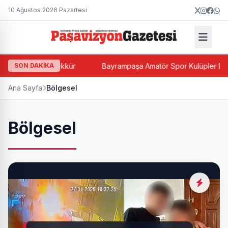
10 Ağustos 2026 Pazartesi
an Teşekkür
SON DAKİKA
Bayrampaşa Amatör Spor Kulüpler Birliği’nden TF
Ana Sayfa
Bölgesel
Bölgesel