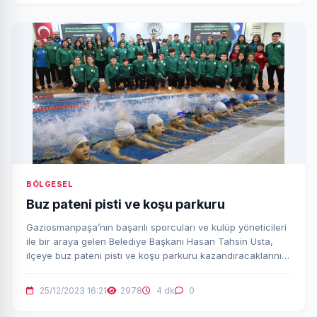
BÖLGESEL
Buz pateni pisti ve koşu parkuru
Gaziosmanpaşa’nın başarılı sporcuları ve kulüp yöneticileri
ile bir araya gelen Belediye Başkanı Hasan Tahsin Usta,
ilçeye buz pateni pisti ve koşu parkuru kazandıracaklarını
müjdeledi.
25/12/2023 16:21
2978
4 dk
0