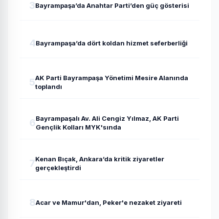
3
Bayrampaşa’da Anahtar Parti’den güç gösterisi
4
Bayrampaşa’da dört koldan hizmet seferberliği
AK Parti Bayrampaşa Yönetimi Mesire Alanında
5
toplandı
Bayrampaşalı Av. Ali Cengiz Yılmaz, AK Parti
6
Gençlik Kolları MYK'sında
Kenan Bıçak, Ankara’da kritik ziyaretler
7
gerçekleştirdi
8
Acar ve Mamur'dan, Peker'e nezaket ziyareti