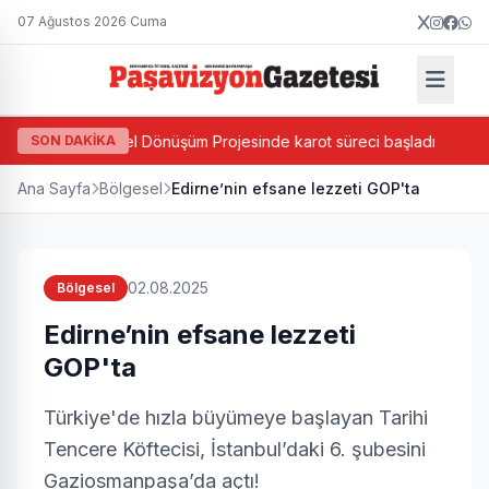
07 Ağustos 2026 Cuma
a Bazlı Kentsel Dönüşüm Projesinde karot süreci başladı
SON DAKİKA
Cev
Ana Sayfa
Bölgesel
Edirne’nin efsane lezzeti GOP'ta
02.08.2025
Bölgesel
Edirne’nin efsane lezzeti
GOP'ta
Türkiye'de hızla büyümeye başlayan Tarihi
Tencere Köftecisi, İstanbul’daki 6. şubesini
Gaziosmanpaşa’da açtı!