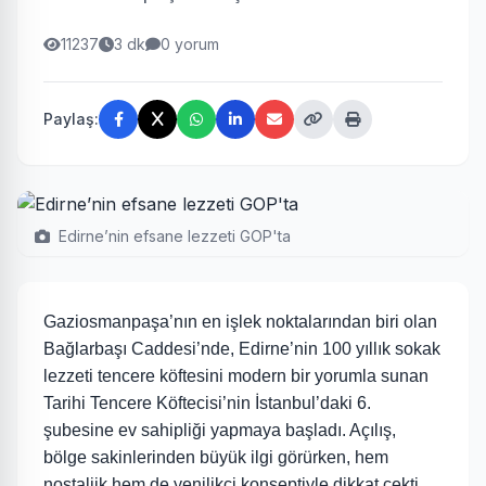
11237
3 dk
0 yorum
Paylaş:
Edirne’nin efsane lezzeti GOP'ta
Gaziosmanpaşa’nın en işlek noktalarından biri olan
Bağlarbaşı Caddesi’nde, Edirne’nin 100 yıllık sokak
lezzeti tencere köftesini modern bir yorumla sunan
Tarihi Tencere Köftecisi’nin İstanbul’daki 6.
şubesine ev sahipliği yapmaya başladı. Açılış,
bölge sakinlerinden büyük ilgi görürken, hem
nostaljik hem de yenilikçi konseptiyle dikkat çekti.