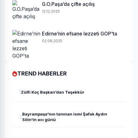
G.O.Paşa’da çifte açılış
12.12.2025
Edirne’nin efsane lezzeti GOP'ta
02.08.2025
TREND HABERLER
1
Zülfi Koç Başkan’dan Teşekkür
Bayrampaşa'nın tanınan ismi Şafak Aydın
2
Silin'in acı günü