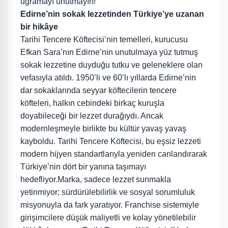
uğramayı unutmayın!
Edirne’nin sokak lezzetinden Türkiye’ye uzanan
bir hikâye
Tarihi Tencere Köftecisi’nin temelleri, kurucusu
Efkan Sara’nın Edirne’nin unutulmaya yüz tutmuş
sokak lezzetine duyduğu tutku ve geleneklere olan
vefasıyla atıldı. 1950’li ve 60’lı yıllarda Edirne’nin
dar sokaklarında seyyar köftecilerin tencere
köfteleri, halkın cebindeki birkaç kuruşla
doyabileceği bir lezzet durağıydı. Ancak
modernleşmeyle birlikte bu kültür yavaş yavaş
kayboldu. Tarihi Tencere Köftecisi, bu eşsiz lezzeti
modern hijyen standartlarıyla yeniden canlandırarak
Türkiye’nin dört bir yanına taşımayı
hedefliyor.Marka, sadece lezzet sunmakla
yetinmiyor; sürdürülebilirlik ve sosyal sorumluluk
misyonuyla da fark yaratıyor. Franchise sistemiyle
girişimcilere düşük maliyetli ve kolay yönetilebilir