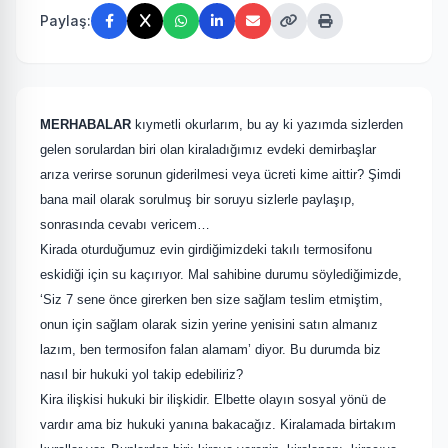
Paylaş:
MERHABALAR
kıymetli okurlarım, bu ay ki yazımda sizlerden
gelen sorulardan biri olan kiraladığımız evdeki demirbaşlar
arıza verirse sorunun giderilmesi veya ücreti kime aittir? Şimdi
bana mail olarak sorulmuş bir soruyu sizlerle paylaşıp,
sonrasında cevabı vericem…
Kirada oturduğumuz evin girdiğimizdeki takılı termosifonu
eskidiği için su kaçırıyor. Mal sahibine durumu söylediğimizde,
‘Siz 7 sene önce girerken ben size sağlam teslim etmiştim,
onun için sağlam olarak sizin yerine yenisini satın almanız
lazım, ben termosifon falan alamam’ diyor. Bu durumda biz
nasıl bir hukuki yol takip edebiliriz?
Kira ilişkisi hukuki bir ilişkidir. Elbette olayın sosyal yönü de
vardır ama biz hukuki yanına bakacağız. Kiralamada birtakım