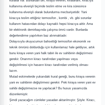
kurallar var. Bunlardan biri; kiraya verenin, kiralananı, kiracıya
kullanıma elverişli biçimde teslim etme ve kira süresince
kullanıma elverişli olarak bulundurma mecburiyetidir. Yani
kiracıya teslim ettiğiniz termosifon , kombi , vb. gibi sorunlar
kullanım hatasından dolayı kaynaklı hepsi kiracıya aittir. Ama
bir elektronik demirbaşında çalışma ömrü vardır. Bunlarda
değerlendirme yapılırken baz alınmaktadır.
Dolayısıyla okuyucumun bahsettiği termosifon ekonomik ve
teknik ömrünü doldurduğu için kullanılamaz hale geldiyse, artık
bunu kiraya veren yani halk tabiri ile ev sahibinin değiştirmesi
gerekir. Onarımın kiracı tarafından yapılması veya
değiştirilmesi için hasarın kiracı tarafından verilmiş olması
lazım.
Mutad eskimelerde yukarıdaki kural gereği, bunu kiraya verenin
yani ev sahibinin değiştirmesi gerekir. Peki kiraya veren yani ev
sahibi değiştirmezse ne yapılacak? Bu husus yasamızda
düzenlemiştir.
Şimdi yazacağım cümleler yasadan aktarılmıştır. Şöyle: Kiracı,