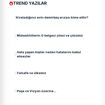
TREND YAZILAR
1
Kiraladığınız evin demirbaş arızası kime aittir?
2
Müteahhitlerin G belgesi çilesi ve çözümü
Hata yapan kişiler neden hatalarını kabul
3
etmezler
4
Felsefe ve ülkemiz
5
Paşa ve Vizyon üzerine...