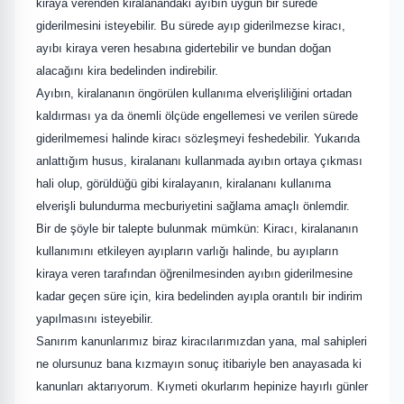
kiraya verenden kiralanandaki ayıbın uygun bir sürede
giderilmesini isteyebilir. Bu sürede ayıp giderilmezse kiracı,
ayıbı kiraya veren hesabına gidertebilir ve bundan doğan
alacağını kira bedelinden indirebilir.
Ayıbın, kiralananın öngörülen kullanıma elverişliliğini ortadan
kaldırması ya da önemli ölçüde engellemesi ve verilen sürede
giderilmemesi halinde kiracı sözleşmeyi feshedebilir. Yukarıda
anlattığım husus, kiralananı kullanmada ayıbın ortaya çıkması
hali olup, görüldüğü gibi kiralayanın, kiralananı kullanıma
elverişli bulundurma mecburiyetini sağlama amaçlı önlemdir.
Bir de şöyle bir talepte bulunmak mümkün: Kiracı, kiralananın
kullanımını etkileyen ayıpların varlığı halinde, bu ayıpların
kiraya veren tarafından öğrenilmesinden ayıbın giderilmesine
kadar geçen süre için, kira bedelinden ayıpla orantılı bir indirim
yapılmasını isteyebilir.
Sanırım kanunlarımız biraz kiracılarımızdan yana, mal sahipleri
ne olursunuz bana kızmayın sonuç itibariyle ben anayasada ki
kanunları aktarıyorum. Kıymeti okurlarım hepinize hayırlı günler