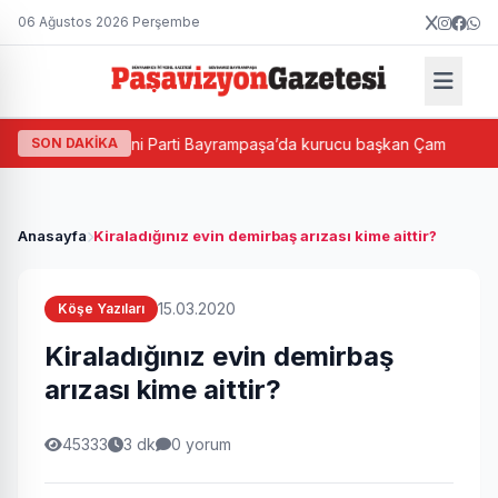
06 Ağustos 2026 Perşembe
ftası
SON DAKİKA
Yeni Parti Bayrampaşa’da kurucu başkan Çam
B
Anasayfa
Kiraladığınız evin demirbaş arızası kime aittir?
15.03.2020
Köşe Yazıları
Kiraladığınız evin demirbaş
arızası kime aittir?
45333
3 dk
0 yorum