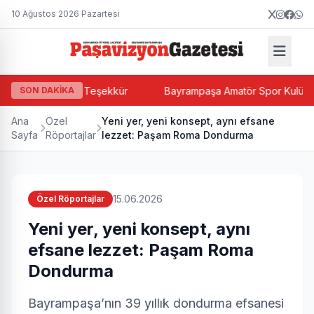
10 Ağustos 2026 Pazartesi
it Paşalı'dan Teşekkür
SON DAKİKA
Bayrampaşa Amatör Spor Kulüpler Birli
Ana
Özel
Yeni yer, yeni konsept, aynı efsane
Sayfa
Röportajlar
lezzet: Paşam Roma Dondurma
15.06.2026
Özel Röportajlar
Yeni yer, yeni konsept, aynı
efsane lezzet: Paşam Roma
Dondurma
Bayrampaşa’nın 39 yıllık dondurma efsanesi