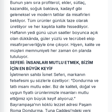
Bunun yanı sıra profiterol, ekler, sütlaç,
kazandibi, soğuk baklava, kadayıf gibi
geleneksel ve modern tatlılar da misafirleri
bekliyor. Tüm ürünler günlük taze olarak
üretiliyor ve her kaşıkta kalite hissediliyor.
Haftanın yedi günü uzun saatler boyunca açık
olan dükkânda, güler yüzlü ve tecrübeli ekip
misafirperverliğiyle öne çıkıyor. Hijyen, kalite ve
müşteri memnuniyeti her zaman ön planda
tutuluyor.
SEFERİ: İNSANLARI MUTLU ETMEK, BİZİM
İÇİN EN BÜYÜK KEYİF
İşletmenin sahibi İsmet Seferi, markanın
felsefesini şu sözlerle özetliyor: “Dondurma ve
tatlı insanı mutlu eder. Biz de kaliteli, doğal ve
uygun fiyatlı ürünlerimizle insanları mutlu
ettiğimiz için büyük keyif alıyoruz.”
Bayrampaşa’nın köklü lezzet adresi Paşam
Roma Dondurma, Tuna Caddesi’ndeki yeni