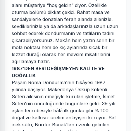
alanı müşteriye “hoş geldin” diyor. Özellikle
oturma bölümü dikkat çekici. Rahat masa ve
sandalyelerle donatılan ferah alanda ailenizle,
sevdiklerinizle ya da arkadaşlarınızla uzun uzun
sohbet ederek dondurmanın ve tatlıların tadını
çıkarabiliyorsunuz. Mekân hem yazın serin bir
mola noktası hem de kış aylarında sıcak bir
lezzet durağı olarak her mevsim misafirlerini
ağırlamaya hazır.
1987’DEN BERİ DEĞİŞMEYEN KALİTE VE
DOĞALLIK
Paşam Roma Dondurma’nın hikâyesi 1987
yılında başlıyor. Makedonya Üsküp kökenli
Seferi ailesinin emeğiyle kurulan işletme, İsmet
Seferi’nin öncülüğünde bugünlere geldi. 39 yılı
aşkın tecrübesiyle hâlâ ilk günkü gibi % 100
doğal ve katkısız üretim anlayışını koruyor. Saf
inek sütü, Burdur Bucak’tan özenle getirilen