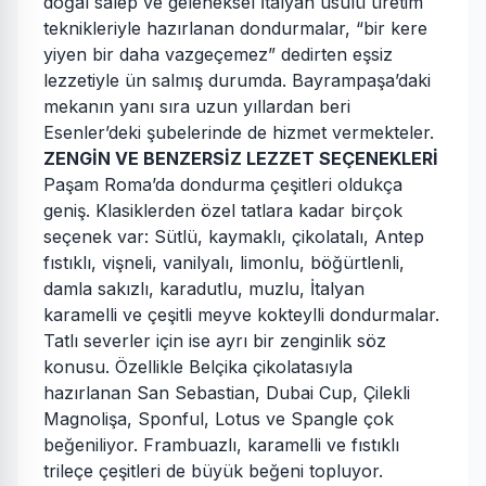
doğal salep ve geleneksel İtalyan usulü üretim
teknikleriyle hazırlanan dondurmalar, “bir kere
yiyen bir daha vazgeçemez” dedirten eşsiz
lezzetiyle ün salmış durumda. Bayrampaşa’daki
mekanın yanı sıra uzun yıllardan beri
Esenler’deki şubelerinde de hizmet vermekteler.
ZENGİN VE BENZERSİZ LEZZET SEÇENEKLERİ
Paşam Roma’da dondurma çeşitleri oldukça
geniş. Klasiklerden özel tatlara kadar birçok
seçenek var: Sütlü, kaymaklı, çikolatalı, Antep
fıstıklı, vişneli, vanilyalı, limonlu, böğürtlenli,
damla sakızlı, karadutlu, muzlu, İtalyan
karamelli ve çeşitli meyve kokteylli dondurmalar.
Tatlı severler için ise ayrı bir zenginlik söz
konusu. Özellikle Belçika çikolatasıyla
hazırlanan San Sebastian, Dubai Cup, Çilekli
Magnolişa, Sponful, Lotus ve Spangle çok
beğeniliyor. Frambuazlı, karamelli ve fıstıklı
trileçe çeşitleri de büyük beğeni topluyor.