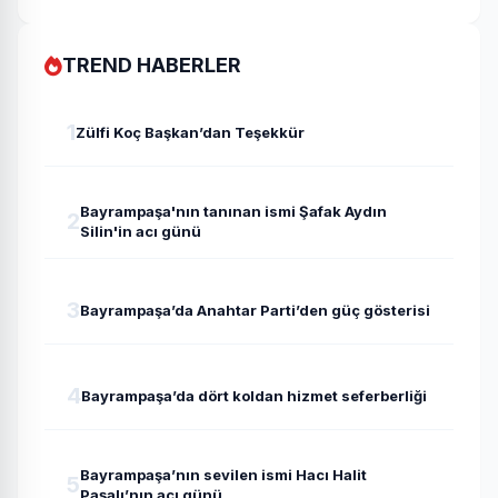
TREND HABERLER
1
Zülfi Koç Başkan’dan Teşekkür
Bayrampaşa'nın tanınan ismi Şafak Aydın
2
Silin'in acı günü
3
Bayrampaşa’da Anahtar Parti’den güç gösterisi
4
Bayrampaşa’da dört koldan hizmet seferberliği
Bayrampaşa’nın sevilen ismi Hacı Halit
5
Paşalı’nın acı günü