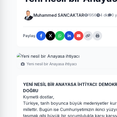
Muhammed SANCAKTAR
1956
4 dk
0 
Paylaş:
Yeni nesil bir Anayasa ihtiyacı
YENİ NESİL BİR ANAYASA İHTİYACI: DEMOKR
DOĞRU
Kıymetli dostlar,
Türkiye, tarih boyunca büyük medeniyetler kurmu
millettir. Bugün ise Cumhuriyetimizin ikinci yüz
taşımak gibi büyük bir sorumlulukla karşı karşı