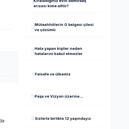
Kiraladığınız evin demirbaş
1
arızası kime aittir?
Müteahhitlerin G belgesi çilesi
2
ve çözümü
Hata yapan kişiler neden
3
hatalarını kabul etmezler
4
Felsefe ve ülkemiz
5
Paşa ve Vizyon üzerine...
6
Sizlerle birlikte 12 yaşındayız
 da