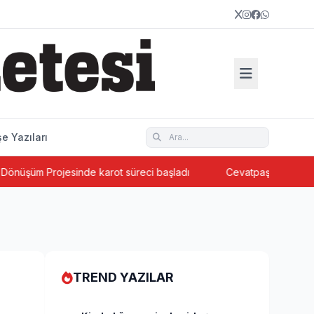
e Yazıları
Projesinde karot süreci başladı
Cevatpaşa’da ada bazlı ken
TREND YAZILAR