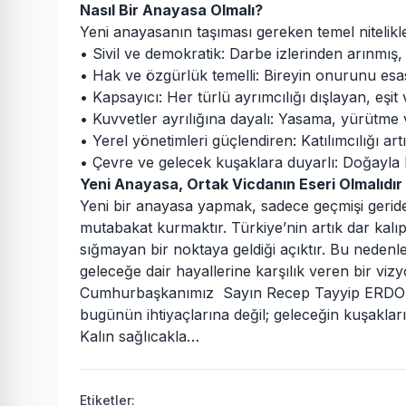
Nasıl Bir Anayasa Olmalı?
Yeni anayasanın taşıması gereken temel nitelikle
• Sivil ve demokratik: Darbe izlerinden arınmış, m
• Hak ve özgürlük temelli: Bireyin onurunu esas
• Kapsayıcı: Her türlü ayrımcılığı dışlayan, eşit
• Kuvvetler ayrılığına dayalı: Yasama, yürütme 
• Yerel yönetimleri güçlendiren: Katılımcılığı ar
• Çevre ve gelecek kuşaklara duyarlı: Doğayla b
Yeni Anayasa, Ortak Vicdanın Eseri Olmalıdır
Yeni bir anayasa yapmak, sadece geçmişi geride
mutabakat kurmaktır. Türkiye’nin artık dar kalıp
sığmayan bir noktaya geldiği açıktır. Bu nedenle 
geleceğe dair hayallerine karşılık veren bir vizy
Cumhurbaşkanımız Sayın Recep Tayyip ERDOĞAN’
bugünün ihtiyaçlarına değil; geleceğin kuşaklar
Kalın sağlıcakla…
Etiketler: