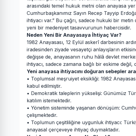
arasındaki temel hukuk metni olan anayasa yer 
Cumhurbaşkanımız Sayın Recep Tayyip Erdoğan’ın
ihtiyacı var.” Bu çağrı, sadece hukuki bir metin
yeni bir medeniyet tasavvurunun habercisidir.
Neden Yeni Bir Anayasaya İhtiyaç Var?
1982 Anayasası, 12 Eylül askerî darbesinin ardın
iradesinden ziyade vesayetçi anlayışların etkisin
değişse de, anayasanın ruhu hâlâ devlet merkezl
ihtiyacı, sadece zamana bağlı bir eskime değil, d
Yeni anayasa ihtiyacını doğuran sebepler ara
• Toplumsal meşruiyet eksikliği: 1982 Anayasası 
kabul edilmiştir.
• Demokratik taleplerin yükselişi: Günümüz Türk
katılım istemektedir.
• Yönetim sisteminde yaşanan dönüşüm: Cumhu
çelişmektedir.
• Toplumun çeşitliliğine uygunluk ihtiyacı: Türki
anayasal çerçeveye ihtiyaç duymaktadır.