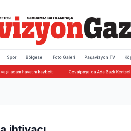
Spor
Bölgesel
Foto Galeri
Paşavizyon TV
Köş
m hayatını kaybetti
Cevatpaşa'da Ada Bazlı Kentsel Dönüşüm 
a ihtiyacı