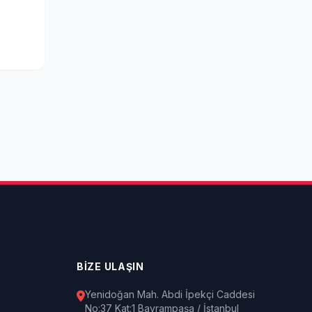
BİZE ULAŞIN
Yenidoğan Mah. Abdi İpekçi Caddesi
No:37 Kat:1 Bayrampaşa / İstanbul