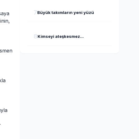
7
Büyük takımların yeni yüzü
saya
inin,
8
Kimseyi ateşkesmez...
kısmen
kla
yla
r