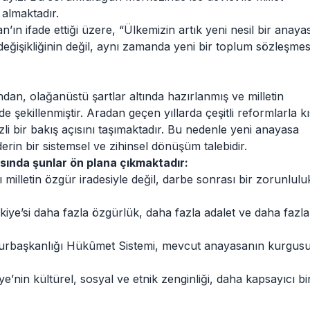
almaktadır.
 ifade ettiği üzere, “Ülkemizin artık yeni nesil bir anaya
 değişikliğinin değil, aynı zamanda yeni bir toplum sözleşmes
dan, olağanüstü şartlar altında hazırlanmış ve milletin
de şekillenmiştir. Aradan geçen yıllarda çeşitli reformlarla 
i bir bakış açısını taşımaktadır. Bu nedenle yeni anayasa
erin bir sistemsel ve zihinsel dönüşüm talebidir.
sında şunlar ön plana çıkmaktadır:
milletin özgür iradesiyle değil, darbe sonrası bir zorunlulu
iye’si daha fazla özgürlük, daha fazla adalet ve daha fazla
rbaşkanlığı Hükûmet Sistemi, mevcut anayasanın kurgusu
ye’nin kültürel, sosyal ve etnik zenginliği, daha kapsayıcı bi