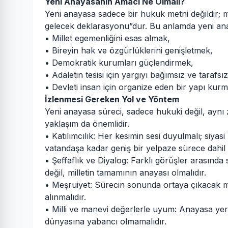
Yeni Anayasanın Amacı Ne Olmalı?
Yeni anayasa sadece bir hukuk metni değildir; mi
gelecek deklarasyonu”dur. Bu anlamda yeni ana
• Millet egemenliğini esas almak,
• Bireyin hak ve özgürlüklerini genişletmek,
• Demokratik kurumları güçlendirmek,
• Adaletin tesisi için yargıyı bağımsız ve tarafsı
• Devleti insan için organize eden bir yapı kurm
İzlenmesi Gereken Yol ve Yöntem
Yeni anayasa süreci, sadece hukuki değil, aynı 
yaklaşım da önemlidir.
• Katılımcılık: Her kesimin sesi duyulmalı; siya
vatandaşa kadar geniş bir yelpaze sürece dahil e
• Şeffaflık ve Diyalog: Farklı görüşler arasında 
değil, milletin tamamının anayası olmalıdır.
• Meşruiyet: Sürecin sonunda ortaya çıkacak me
alınmalıdır.
• Milli ve manevi değerlerle uyum: Anayasa yerl
dünyasına yabancı olmamalıdır.