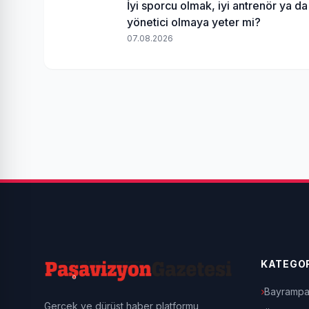
İyi sporcu olmak, iyi antrenör ya da
yönetici olmaya yeter mi?
07.08.2026
KATEGOR
Bayrampa
Gerçek ve dürüst haber platformu