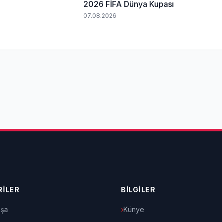
2026 FİFA Dünya Kupası
07.08.2026
İLER
BİLGİLER
şa
Künye