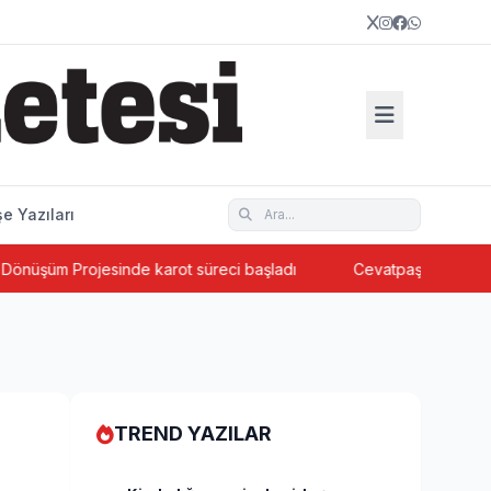
e Yazıları
 Projesinde karot süreci başladı
Cevatpaşa’da ada bazlı ke
TREND YAZILAR