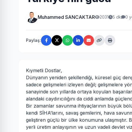
Muhammed SANCAKTAR
2031
5 dk
0 
Paylaş:
Kıymetli Dostlar,
Dünyanın yeniden şekillendiği, küresel güç deng
sadece gelişmeleri izleyen değil; gelişmelere y
sanayinde son yıllarda ortaya koyulan başarılar,
alandaki caydırıcılığını da ciddi anlamda güçlendi
Bir zamanlar savunma ihtiyaçlarının büyük bö
kendi SİHA’larını, savaş gemilerini, hava savunma
geliştiren güçlü bir ülke konumuna ulaşmıştır. Bu 
yerli üretim anlayışının ve uzun vadeli devlet