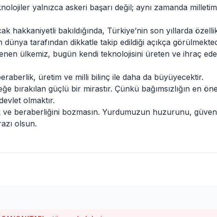
eknolojiler yalnızca askeri başarı değil; aynı zamanda milletim
 Ancak hakkaniyetli bakıldığında, Türkiye’nin son yıllarda özelli
ünya tarafından dikkatle takip edildiği açıkça görülmekted
enen ülkemiz, bugün kendi teknolojisini üreten ve ihraç ede
beraberlik, üretim ve milli bilinç ile daha da büyüyecektir.
ğe bırakılan güçlü bir mirastır. Çünkü bağımsızlığın en öne
devlet olmaktır.
lik ve beraberliğini bozmasın. Yurdumuzun huzurunu, güvenl
razı olsun.