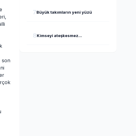
e
7
Büyük takımların yeni yüzü
ri,
lli
8
Kimseyi ateşkesmez...
k
, son
ni
er
irçok
u