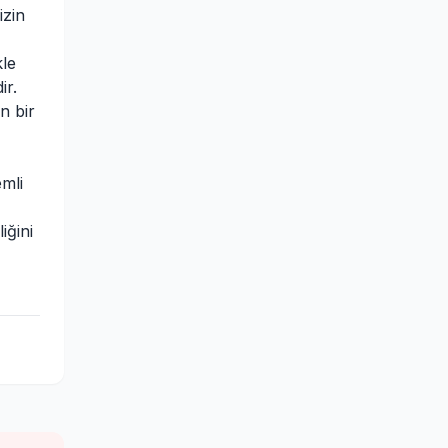
izin
kle
ir.
n bir
mli
iğini