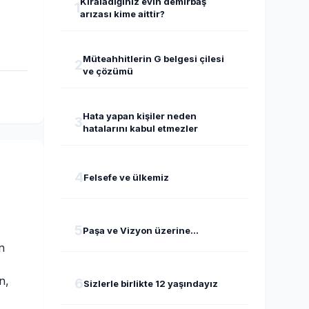
Kiraladığınız evin demirbaş
1
arızası kime aittir?
Müteahhitlerin G belgesi çilesi
2
ve çözümü
Hata yapan kişiler neden
3
hatalarını kabul etmezler
4
Felsefe ve ülkemiz
5
Paşa ve Vizyon üzerine...
n
n,
6
Sizlerle birlikte 12 yaşındayız