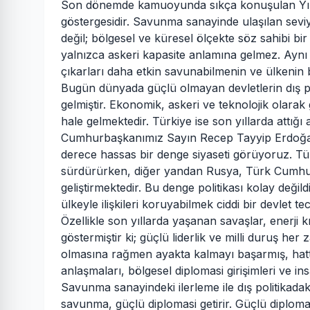
Son dönemde kamuoyunda sıkça konuşulan Yıldı
göstergesidir. Savunma sanayinde ulaşılan seviye
değil; bölgesel ve küresel ölçekte söz sahibi bi
yalnızca askeri kapasite anlamına gelmez. Aynı
çıkarları daha etkin savunabilmenin ve ülkenin 
Bugün dünyada güçlü olmayan devletlerin dış p
gelmiştir. Ekonomik, askeri ve teknolojik olara
hale gelmektedir. Türkiye ise son yıllarda attığı 
Cumhurbaşkanımız Sayın Recep Tayyip Erdoğan li
derece hassas bir denge siyaseti görüyoruz. Tür
sürdürürken, diğer yandan Rusya, Türk Cumhuriye
geliştirmektedir. Bu denge politikası kolay deği
ülkeyle ilişkileri koruyabilmek ciddi bir devlet tec
Özellikle son yıllarda yaşanan savaşlar, enerji 
göstermiştir ki; güçlü liderlik ve milli duruş h
olmasına rağmen ayakta kalmayı başarmış, hatta
anlaşmaları, bölgesel diplomasi girişimleri ve in
Savunma sanayindeki ilerleme ile dış politikadaki
savunma, güçlü diplomasi getirir. Güçlü diplomas