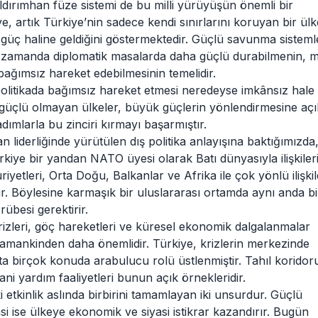
rımhan füze sistemi de bu milli yürüyüşün önemli bir
, artık Türkiye’nin sadece kendi sınırlarını koruyan bir ülk
r güç haline geldiğini göstermektedir. Güçlü savunma sistemle
 zamanda diplomatik masalarda daha güçlü durabilmenin, mi
bağımsız hareket edebilmesinin temelidir.
olitikada bağımsız hareket etmesi neredeyse imkânsız hale
k güçlü olmayan ülkeler, büyük güçlerin yönlendirmesine açı
adımlarla bu zinciri kırmayı başarmıştır.
derliğinde yürütülen dış politika anlayışına baktığımızda
kiye bir yandan NATO üyesi olarak Batı dünyasıyla ilişkileri
tleri, Orta Doğu, Balkanlar ve Afrika ile çok yönlü ilişkil
ldir. Böylesine karmaşık bir uluslararası ortamda aynı anda b
rübesi gerektirir.
krizleri, göç hareketleri ve küresel ekonomik dalgalanmalar
er zamankinden daha önemlidir. Türkiye, krizlerin merkezinde
 birçok konuda arabulucu rolü üstlenmiştir. Tahıl koridor
sani yardım faaliyetleri bunun açık örnekleridir.
 etkinlik aslında birbirini tamamlayan iki unsurdur. Güçlü
i ise ülkeye ekonomik ve siyasi istikrar kazandırır. Bugün