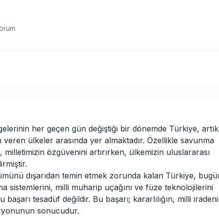
yorum
elerinin her geçen gün değiştiği bir dönemde Türkiye, artık
ön veren ülkeler arasında yer almaktadır. Özellikle savunma
 milletimizin özgüvenini artırırken, ülkemizin uluslararası
rmiştir.
lümünü dışarıdan temin etmek zorunda kalan Türkiye, bugü
 sistemlerini, milli muharip uçağını ve füze teknolojilerini
başarı tesadüf değildir. Bu başarı; kararlılığın, milli iradeni
 vizyonunun sonucudur.