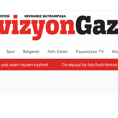
Spor
Bölgesel
Foto Galeri
Paşavizyon TV
Köş
am hayatını kaybetti
Cevatpaşa'da Ada Bazlı Kentsel Dönüşüm