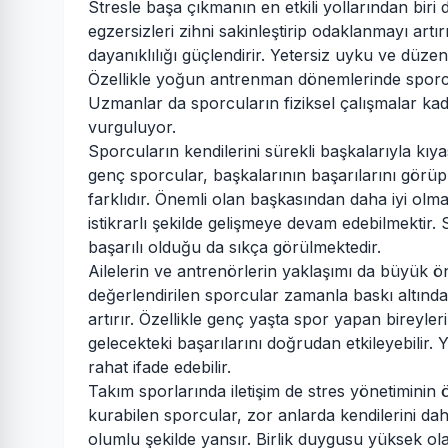
Stresle başa çıkmanın en etkili yollarından bir
egzersizleri zihni sakinleştirip odaklanmayı ar
dayanıklılığı güçlendirir. Yetersiz uyku ve düze
Özellikle yoğun antrenman dönemlerinde sporc
Uzmanlar da sporcuların fiziksel çalışmalar ka
vurguluyor.
Sporcuların kendilerini sürekli başkalarıyla kı
genç sporcular, başkalarının başarılarını görüp
farklıdır. Önemli olan başkasından daha iyi olma
istikrarlı şekilde gelişmeye devam edebilmektir
başarılı olduğu da sıkça görülmektedir.
Ailelerin ve antrenörlerin yaklaşımı da büyük ön
değerlendirilen sporcular zamanla baskı altında 
artırır. Özellikle genç yaşta spor yapan bireyl
gelecekteki başarılarını doğrudan etkileyebilir. 
rahat ifade edebilir.
Takım sporlarında iletişim de stres yönetiminin 
kurabilen sporcular, zor anlarda kendilerini d
olumlu şekilde yansır. Birlik duygusu yüksek ol