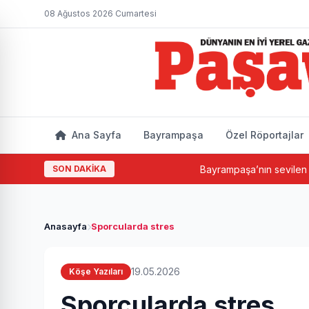
08 Ağustos 2026 Cumartesi
Ana Sayfa
Bayrampaşa
Özel Röportajlar
SON DAKİKA
Bayrampaşa’nın sevilen ismi Hacı
Anasayfa
Sporcularda stres
19.05.2026
Köşe Yazıları
Sporcularda stres