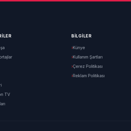
İLER
BİLGİLER
şa
Künye
rtajlar
Kullanım Şartları
Çerez Politikası
Reklam Politikası
i
on TV
arı