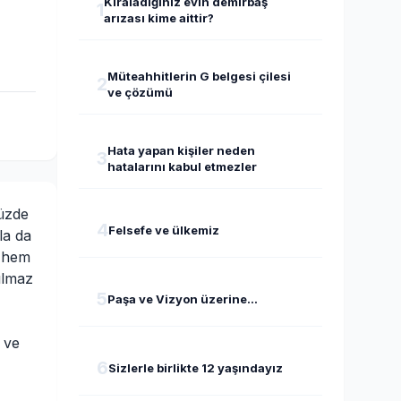
Kiraladığınız evin demirbaş
1
arızası kime aittir?
Müteahhitlerin G belgesi çilesi
2
ve çözümü
Hata yapan kişiler neden
3
hatalarını kabul etmezler
müzde
4
Felsefe ve ülkemiz
la da
e hem
ılmaz
5
Paşa ve Vizyon üzerine...
 ve
6
Sizlerle birlikte 12 yaşındayız