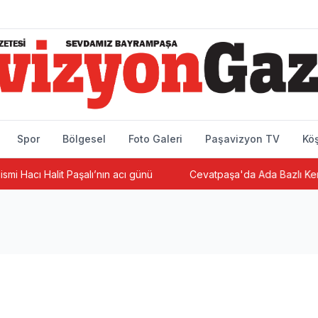
Spor
Bölgesel
Foto Galeri
Paşavizyon TV
Köş
 Halit Paşalı’nın acı günü
Cevatpaşa'da Ada Bazlı Kentsel Dö