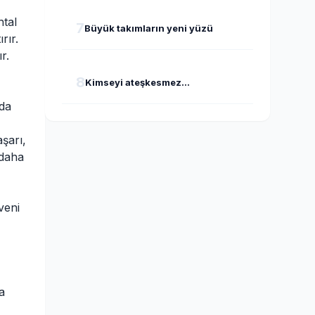
ntal
7
Büyük takımların yeni yüzü
rır.
r.
8
Kimseyi ateşkesmez...
nda
şarı,
 daha
veni
a