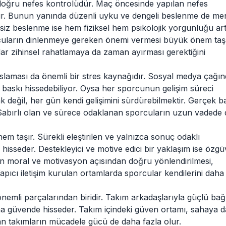
i doğru nefes kontrolüdür. Maç öncesinde yapılan nefes
tırır. Bunun yanında düzenli uyku ve dengeli beslenme de me
nsiz beslenme ise hem fiziksel hem psikolojik yorgunluğu artı
uların dinlenmeye gereken önemi vermesi büyük önem taşı
dar zihinsel rahatlamaya da zaman ayırması gerektiğini
yaslaması da önemli bir stres kaynağıdır. Sosyal medya çağı
 baskı hissedebiliyor. Oysa her sporcunun gelişim süreci
k değil, her gün kendi gelişimini sürdürebilmektir. Gerçek ba
. Sabırlı olan ve sürece odaklanan sporcuların uzun vadede
em taşır. Sürekli eleştirilen ve yalnızca sonuç odaklı
hisseder. Destekleyici ve motive edici bir yaklaşım ise özgü
erin moral ve motivasyon açısından doğru yönlendirilmesi,
Yapıcı iletişim kurulan ortamlarda sporcular kendilerini daha
önemli parçalarından biridir. Takım arkadaşlarıyla güçlü bağ
aha güvende hisseder. Takım içindeki güven ortamı, sahaya d
an takımların mücadele gücü de daha fazla olur.