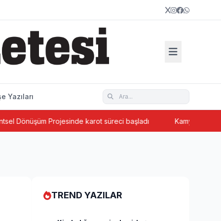
e Yazıları
nüşüm Projesinde karot süreci başladı
Kamyonun çarptığı yaş
TREND YAZILAR