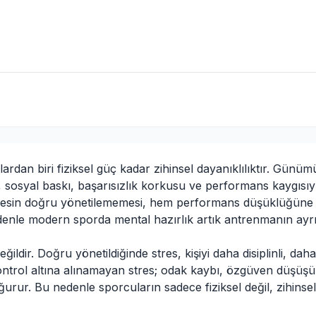
ardan biri fiziksel güç kadar zihinsel dayanıklılıktır. Günü
er, sosyal baskı, başarısızlık korkusu ve performans kaygısıy
stresin doğru yönetilememesi, hem performans düşüklüğün
denle modern sporda mental hazırlık artık antrenmanın ayr
ldir. Doğru yönetildiğinde stres, kişiyi daha disiplinli, daha
 kontrol altına alınamayan stres; odak kaybı, özgüven düşüşü
urur. Bu nedenle sporcuların sadece fiziksel değil, zihinsel