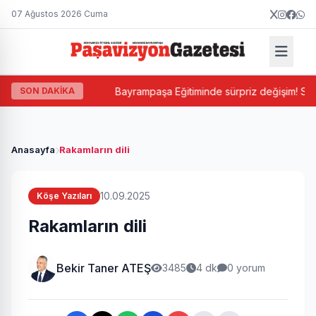
07 Ağustos 2026 Cuma
Balkan atandı
SON DAKİKA
Bayrampaşa Eğitiminde sürpriz değişim! Suat Ma
Anasayfa
Rakamların dili
10.09.2025
Köşe Yazıları
Rakamların dili
Bekir Taner ATEŞ
3485
4 dk
0 yorum