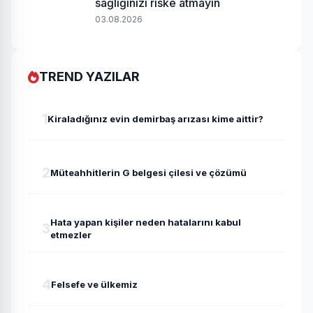
sağlığınızı riske atmayın
03.08.2026
TREND YAZILAR
1
Kiraladığınız evin demirbaş arızası kime aittir?
2
Müteahhitlerin G belgesi çilesi ve çözümü
Hata yapan kişiler neden hatalarını kabul
3
etmezler
4
Felsefe ve ülkemiz