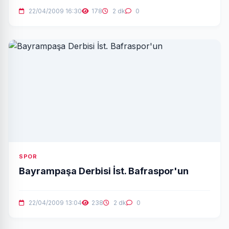
22/04/2009 16:30
178
2 dk
0
SPOR
Bayrampaşa Derbisi İst. Bafraspor'un
22/04/2009 13:04
238
2 dk
0