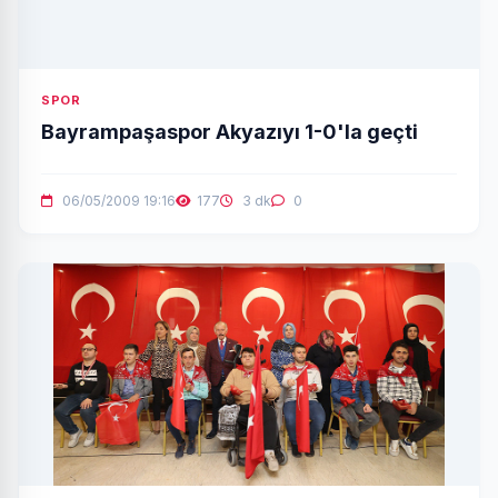
SPOR
Bayrampaşaspor Akyazıyı 1-0'la geçti
06/05/2009 19:16
177
3 dk
0