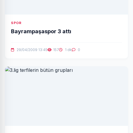
SPOR
Bayrampaşaspor 3 attı
29/04/2009 13:45
157
1 dk
0