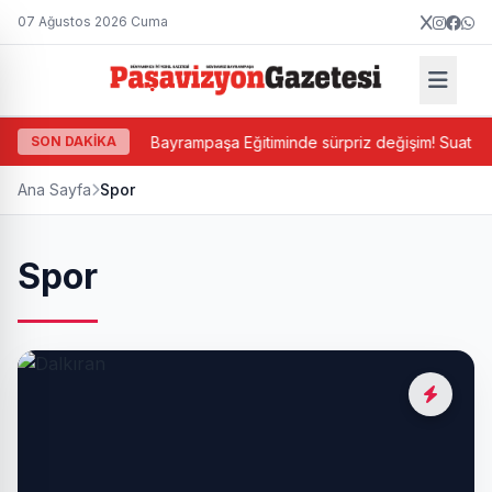
07 Ağustos 2026 Cuma
 atandı
SON DAKİKA
Bayrampaşa Eğitiminde sürpriz değişim! Suat Mamur git
Ana Sayfa
Spor
Spor