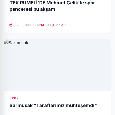
TEK RUMELİ'DE Mehmet Çelik'le spor
penceresi bu akşam
07/05/2009 17:52
510
2 dk
0
SPOR
Sarmusak "Taraftarımız muhteşemdi"