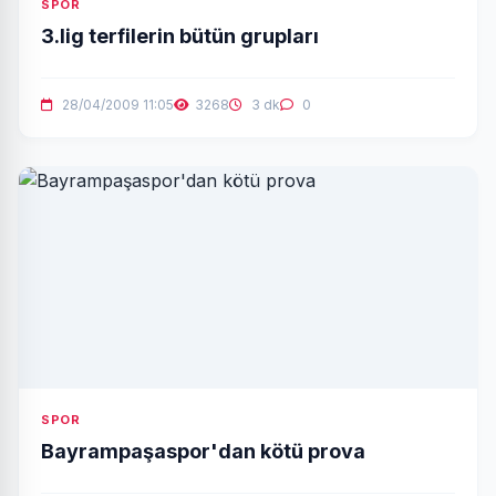
SPOR
3.lig terfilerin bütün grupları
28/04/2009 11:05
3268
3 dk
0
SPOR
Bayrampaşaspor'dan kötü prova