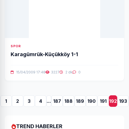
SPOR
Karagümrük-Küçükköy 1-1
15/04/2009 17:48
3227
2 dk
0
1
2
3
4
...
187
188
189
190
191
192
193
TREND HABERLER