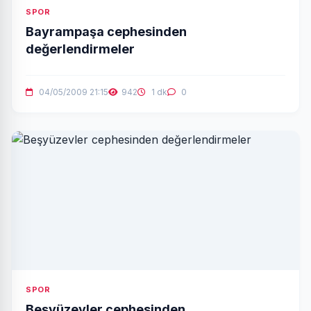
SPOR
Bayrampaşa cephesinden
değerlendirmeler
04/05/2009 21:15
942
1 dk
0
SPOR
Beşyüzevler cephesinden