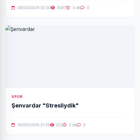
06/05/2009 22:30
3587
4 dk
0
SPOR
Şenvardar "Stresliydik"
06/05/2009 21:39
223
2 dk
0