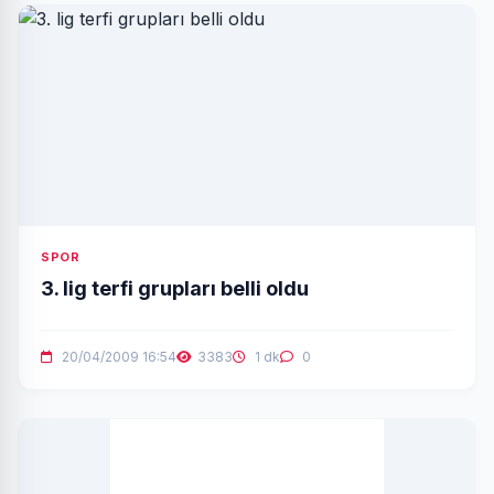
SPOR
3. lig terfi grupları belli oldu
20/04/2009 16:54
3383
1 dk
0