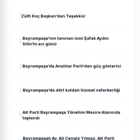
1
Zülfi Koç Başkan’dan Teşekkür
Bayrampaşa'nın tanınan ismi Şafak Aydın
2
Silin'in acı günü
3
Bayrampaşa’da Anahtar Parti’den güç gösterisi
4
Bayrampaşa’da dört koldan hizmet seferberliği
AK Parti Bayrampaşa Yönetimi Mesire Alanında
5
toplandı
Bayrampaşalı Av. Ali Cengiz Yılmaz, AK Parti