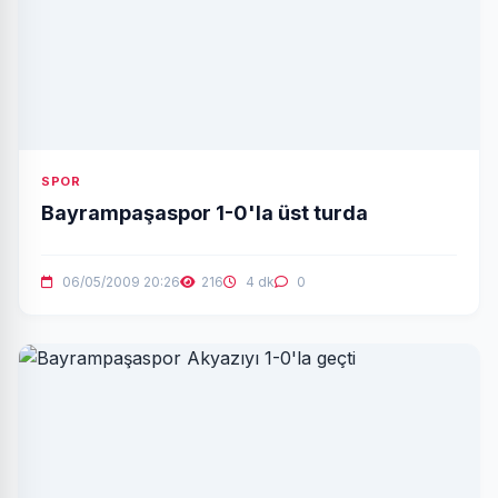
SPOR
Bayrampaşaspor 1-0'la üst turda
06/05/2009 20:26
216
4 dk
0