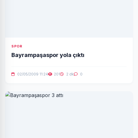
SPOR
Bayrampaşaspor yola çıktı
02/05/2009 11:24
201
2 dk
0