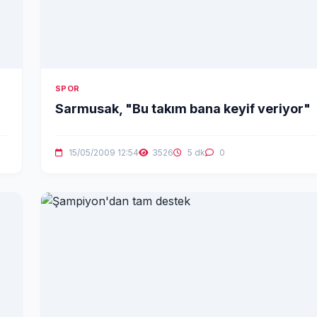
SPOR
Sarmusak, "Bu takım bana keyif veriyor"
15/05/2009 12:54
3526
5 dk
0