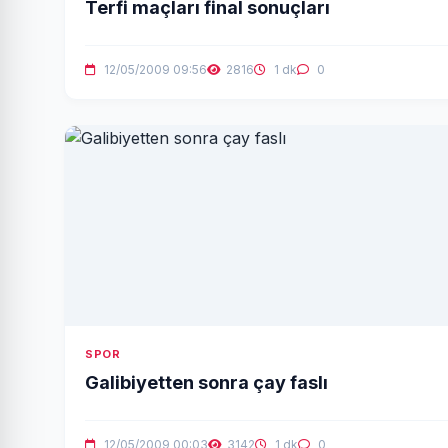
Terfi maçları final sonuçları
12/05/2009 09:56
2816
1 dk
0
SPOR
Galibiyetten sonra çay faslı
12/05/2009 00:03
3142
1 dk
0