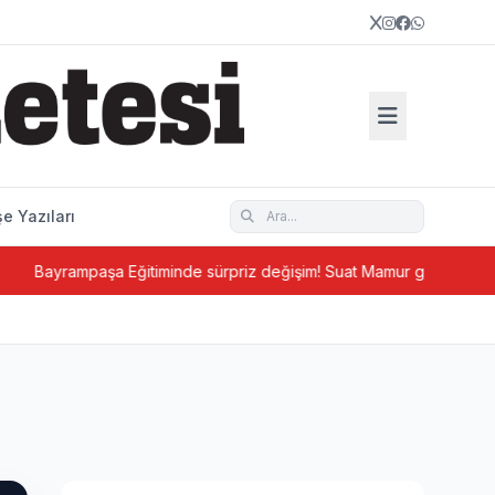
e Yazıları
mpaşa Eğitiminde sürpriz değişim! Suat Mamur gitti, Hüseyin Aydın ge