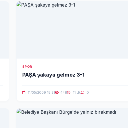
SPOR
PAŞA şakaya gelmez 3-1
11/05/2009 19:21
448
11 dk
0