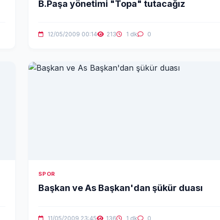
B.Paşa yönetimi "Topa" tutacağız
12/05/2009 00:14
213
1 dk
0
SPOR
Başkan ve As Başkan'dan şükür duası
11/05/2009 23:45
136
1 dk
0