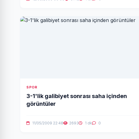
SPOR
3-1'lik galibiyet sonrası saha içinden
görüntüler
11/05/2009 22:48
2693
1 dk
0