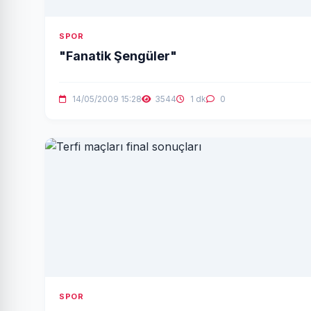
SPOR
"Fanatik Şengüler"
14/05/2009 15:28
3544
1 dk
0
SPOR