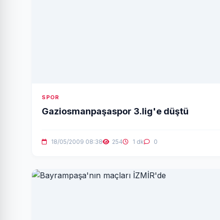
SPOR
Gaziosmanpaşaspor 3.lig'e düştü
18/05/2009 08:38
254
1 dk
0