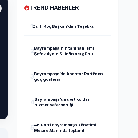
TREND HABERLER
1
Zülfi Koç Başkan’dan Teşekkür
Bayrampaşa'nın tanınan ismi
2
Şafak Aydın Silin'in acı günü
Bayrampaşa’da Anahtar Parti’den
3
güç gösterisi
Bayrampaşa’da dört koldan
4
hizmet seferberliği
AK Parti Bayrampaşa Yönetimi
5
Mesire Alanında toplandı