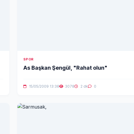
SPOR
As Başkan Şengül, "Rahat olun"
15/05/2009 13:38
3078
2 dk
0