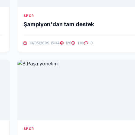
SPOR
Şampiyon'dan tam destek
13/05/2009 15:34
120
1 dk
0
SPOR