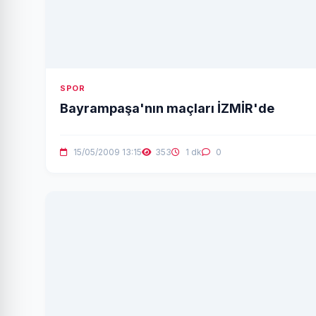
SPOR
Bayrampaşa'nın maçları İZMİR'de
15/05/2009 13:15
353
1 dk
0