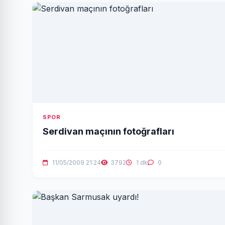
SPOR
Serdivan maçının fotoğrafları
11/05/2009 21:24
3792
1 dk
0