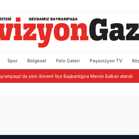
Spor
Bölgesel
Foto Galeri
Paşavizyon TV
Köş
a yeni dönem! İlçe Başkanlığına Mersin Balkan atandı
Bayra