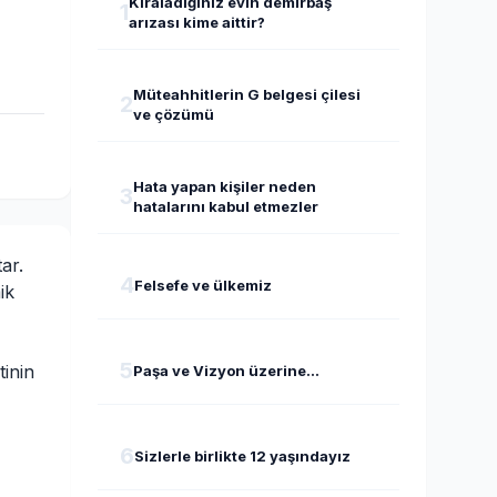
Kiraladığınız evin demirbaş
1
arızası kime aittir?
Müteahhitlerin G belgesi çilesi
2
ve çözümü
Hata yapan kişiler neden
3
hatalarını kabul etmezler
ar.
4
Felsefe ve ülkemiz
ik
5
tinin
Paşa ve Vizyon üzerine...
6
Sizlerle birlikte 12 yaşındayız