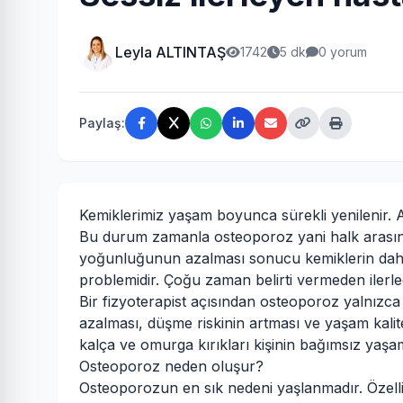
Leyla ALTINTAŞ
1742
5 dk
0 yorum
Paylaş:
Kemiklerimiz yaşam boyunca sürekli yenilenir. A
Bu durum zamanla osteoporoz yani halk arasında
yoğunluğunun azalması sonucu kemiklerin daha k
problemidir. Çoğu zaman belirti vermeden ilerlediğ
Bir fizyoterapist açısından osteoporoz yalnızca 
azalması, düşme riskinin artması ve yaşam kalite
kalça ve omurga kırıkları kişinin bağımsız yaşamın
Osteoporoz neden oluşur?
Osteoporozun en sık nedeni yaşlanmadır. Özel