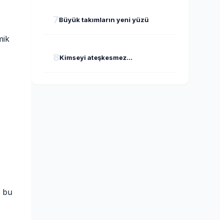
7
Büyük takımların yeni yüzü
mik
8
Kimseyi ateşkesmez...
n bu