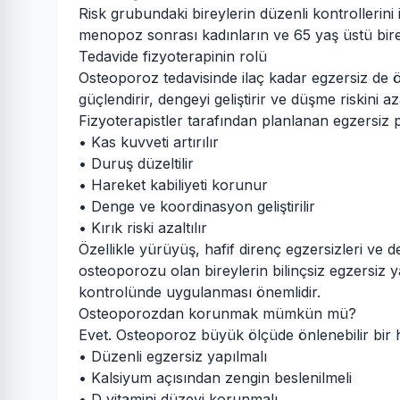
Risk grubundaki bireylerin düzenli kontrollerini
menopoz sonrası kadınların ve 65 yaş üstü bire
Tedavide fizyoterapinin rolü
Osteoporoz tedavisinde ilaç kadar egzersiz de ön
güçlendirir, dengeyi geliştirir ve düşme riskini aza
Fizyoterapistler tarafından planlanan egzersiz 
• Kas kuvveti artırılır
• Duruş düzeltilir
• Hareket kabiliyeti korunur
• Denge ve koordinasyon geliştirilir
• Kırık riski azaltılır
Özellikle yürüyüş, hafif direnç egzersizleri ve 
osteoporozu olan bireylerin bilinçsiz egzersiz y
kontrolünde uygulanması önemlidir.
Osteoporozdan korunmak mümkün mü?
Evet. Osteoporoz büyük ölçüde önlenebilir bir ha
• Düzenli egzersiz yapılmalı
• Kalsiyum açısından zengin beslenilmeli
• D vitamini düzeyi korunmalı