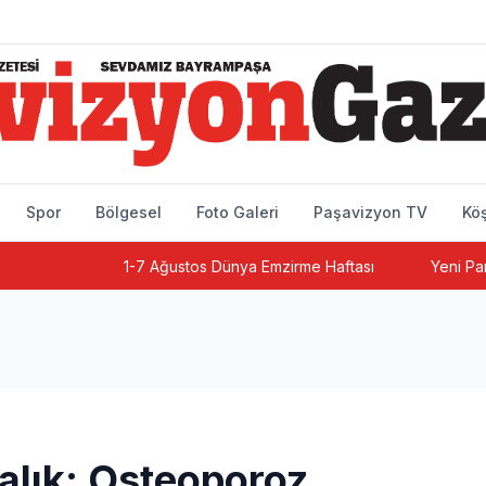
Spor
Bölgesel
Foto Galeri
Paşavizyon TV
Köş
1-7 Ağustos Dünya Emzirme Haftası
Yeni Parti Ba
talık: Osteoporoz