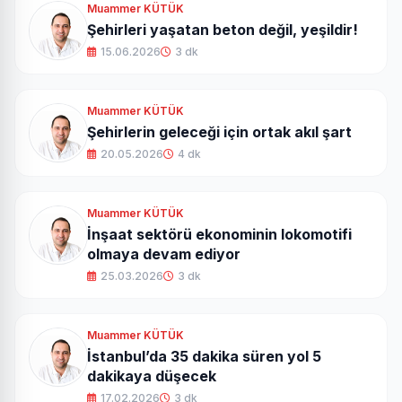
Muammer KÜTÜK
Şehirleri yaşatan beton değil, yeşildir!
15.06.2026
3 dk
Muammer KÜTÜK
Şehirlerin geleceği için ortak akıl şart
20.05.2026
4 dk
Muammer KÜTÜK
İnşaat sektörü ekonominin lokomotifi
olmaya devam ediyor
25.03.2026
3 dk
Muammer KÜTÜK
İstanbul’da 35 dakika süren yol 5
dakikaya düşecek
17.02.2026
3 dk