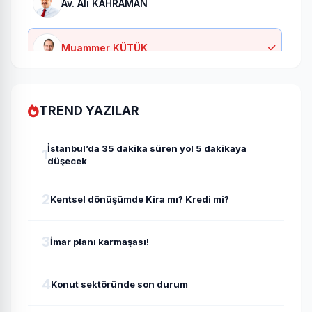
Av. Ali KAHRAMAN
Muammer KÜTÜK
Fatih ŞENGÜLER
TREND YAZILAR
Mustafa SÖNMEZ
İstanbul’da 35 dakika süren yol 5 dakikaya
1
düşecek
İbrahim GÜLLE
2
Kentsel dönüşümde Kira mı? Kredi mi?
Behram SANCAKLI
3
İmar planı karmaşası!
Erkan Macit
4
Konut sektöründe son durum