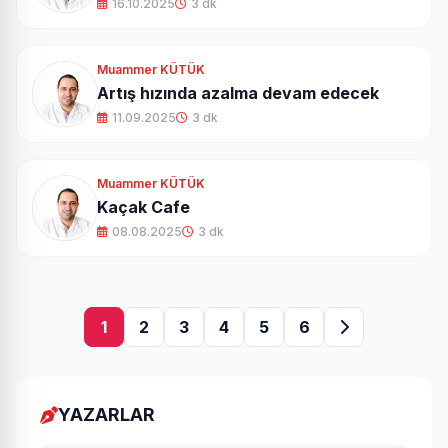
16.10.2025
3 dk
Muammer KÜTÜK
Artış hızında azalma devam edecek
11.09.2025
3 dk
Muammer KÜTÜK
Kaçak Cafe
08.08.2025
3 dk
1
2
3
4
5
6
YAZARLAR