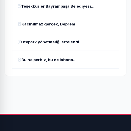
İlyas ÇAĞLAYAN
5
Teşekkürler Bayrampaşa Belediyesi...
Engin ALBAYRAK
6
Kaçınılmaz gerçek; Deprem
Can Kaan SAĞLAM
7
Otopark yönetmeliği ertelendi
8
Bu ne perhiz, bu ne lahana...