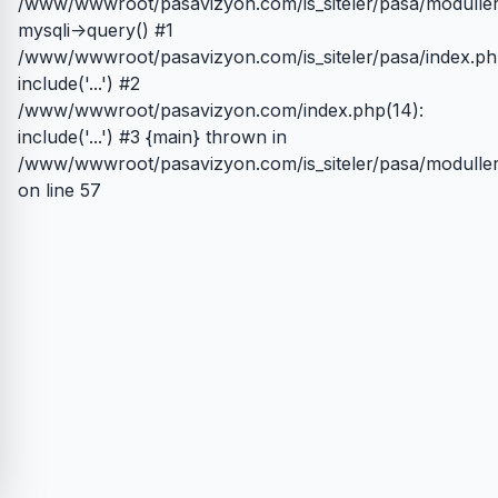
/www/wwwroot/pasavizyon.com/is_siteler/pasa/moduller
mysqli->query() #1
/www/wwwroot/pasavizyon.com/is_siteler/pasa/index.ph
include('...') #2
/www/wwwroot/pasavizyon.com/index.php(14):
include('...') #3 {main} thrown in
/www/wwwroot/pasavizyon.com/is_siteler/pasa/moduller
on line 57