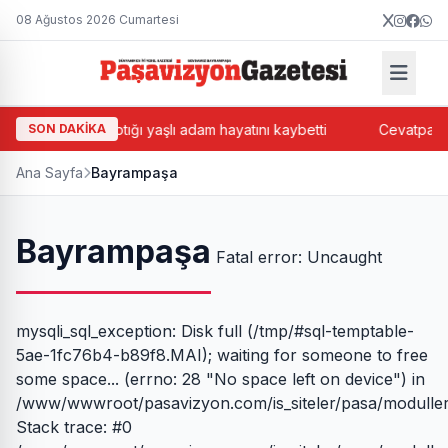
08 Ağustos 2026 Cumartesi
Kamyonun çarptığı yaşlı adam hayatını kaybetti
SON DAKİKA
Cevatpaşa'
Ana Sayfa
Bayrampaşa
Bayrampaşa
Fatal error: Uncaught
mysqli_sql_exception: Disk full (/tmp/#sql-temptable-
5ae-1fc76b4-b89f8.MAI); waiting for someone to free
some space... (errno: 28 "No space left on device") in
/www/wwwroot/pasavizyon.com/is_siteler/pasa/moduller
Stack trace: #0