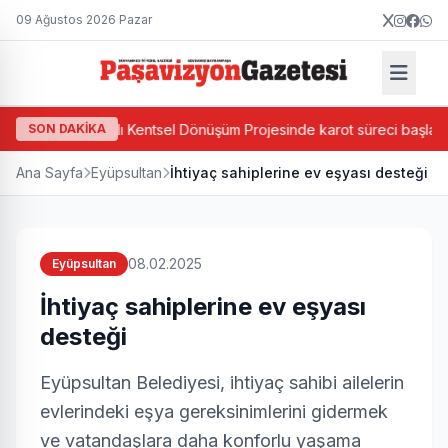
09 Ağustos 2026 Pazar
a'da Ada Bazlı Kentsel Dönüşüm Projesinde karot süreci başladı
SON DAKİKA
Ana Sayfa
Eyüpsultan
İhtiyaç sahiplerine ev eşyası desteği
08.02.2025
Eyüpsultan
İhtiyaç sahiplerine ev eşyası
desteği
Eyüpsultan Belediyesi, ihtiyaç sahibi ailelerin
evlerindeki eşya gereksinimlerini gidermek
ve vatandaşlara daha konforlu yaşama