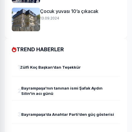
Çocuk yuvası 10’a çıkacak
13.09.2024
TREND HABERLER
1
Zülfi Koç Başkan’dan Teşekkür
Bayrampaşa'nın tanınan ismi Şafak Aydın
2
Silin'in acı günü
3
Bayrampaşa’da Anahtar Parti’den güç gösterisi