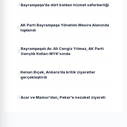
4
Bayrampaşa’da dört koldan hizmet seferberliği
AK Parti Bayrampaşa Yönetimi Mesire Alanında
5
toplandı
Bayrampaşalı Av. Ali Cengiz Yılmaz, AK Parti
6
Gençlik Kolları MYK'sında
Kenan Bıçak, Ankara’da kritik ziyaretler
7
gerçekleştirdi
8
Acar ve Mamur'dan, Peker'e nezaket ziyareti