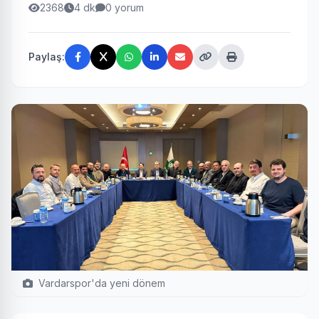
2368
4 dk
0 yorum
Paylaş:
Vardarspor'da yeni dönem