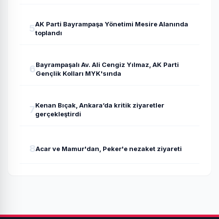
AK Parti Bayrampaşa Yönetimi Mesire Alanında
5
toplandı
Bayrampaşalı Av. Ali Cengiz Yılmaz, AK Parti
6
Gençlik Kolları MYK'sında
Kenan Bıçak, Ankara’da kritik ziyaretler
7
gerçekleştirdi
8
Acar ve Mamur'dan, Peker'e nezaket ziyareti