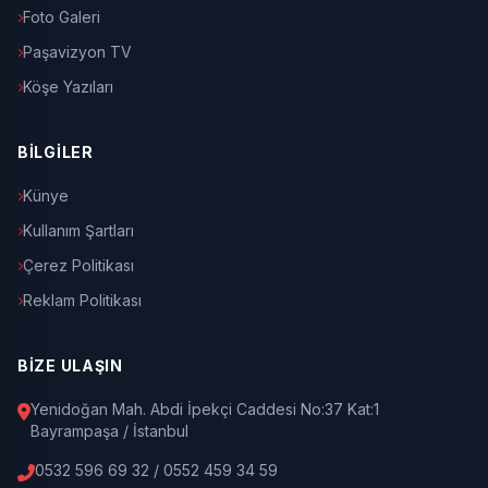
Foto Galeri
Paşavizyon TV
Köşe Yazıları
BİLGİLER
Künye
Kullanım Şartları
Çerez Politikası
Reklam Politikası
BİZE ULAŞIN
Yenidoğan Mah. Abdi İpekçi Caddesi No:37 Kat:1
Bayrampaşa / İstanbul
0532 596 69 32 / 0552 459 34 59