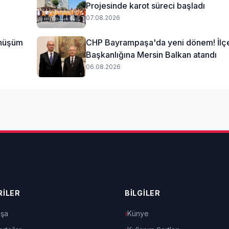
Projesinde karot süreci başladı
07.08.2026
önüşüm
CHP Bayrampaşa'da yeni dönem! İlç
Başkanlığına Mersin Balkan atandı
06.08.2026
İLER
BİLGİLER
şa
Künye