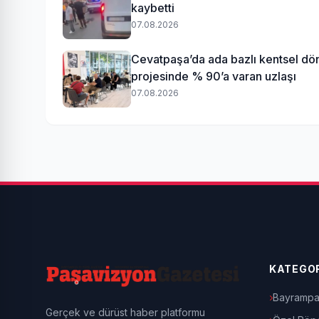
kaybetti
07.08.2026
Cevatpaşa’da ada bazlı kentsel d
projesinde % 90’a varan uzlaşı
07.08.2026
KATEGOR
Bayrampa
Gerçek ve dürüst haber platformu