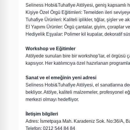
Seliness Hobi&Tuhafiye Atölyesi, geniş kapsamlı hi
Kişiye Özel Örgü Eğitimleri: Temelden ileri seviyeye, 
Tuhafiye Ürünleri: Kaliteli iplikler, tığlar, şişler ve a
El Yapımı Ürünler: Örgü çantalar, giyim, çoraplar v
Hediyelik Eşyalar: Polimer kil kupalar, dekoratif süs
Workshop ve Eğitimler
Atölyede sunulan bire bir workshop’lar, el örgüsü ça
kapsıyor. Her katılımcıya özel hazırlanan programlar
Sanat ve el emeğinin yeni adresi
Seliness Hobi&Tuhafiye Atölyesi, el sanatlarına d
bekliyor. Atölye, kaliteli malzemeler, profesyonel e
merkezi olmayı hedefliyor.
İletişim bilgileri
Adres: İsmetpaşa Mah. Karadeniz Sok. No:36/A, B
Telefon: 0212 544 84 84