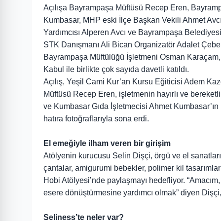
Açılışa Bayrampaşa Müftüsü Recep Eren, Bayramp
Kumbasar, MHP eski İlçe Başkan Vekili Ahmet Avcı
Yardımcısı Alperen Avcı ve Bayrampaşa Belediyesi
STK Danışmanı Ali Bican Organizatör Adalet Çebe,
Bayrampaşa Müftülüğü İşletmeni Osman Karaçam, İ
Kabul ile birlikte çok sayıda davetli katıldı.
Açılış, Yeşil Cami Kur’an Kursu Eğiticisi Adem Kaz
Müftüsü Recep Eren, işletmenin hayırlı ve bereket
ve Kumbasar Gıda İşletmecisi Ahmet Kumbasar’ın ku
hatıra fotoğraflarıyla sona erdi.
El emeğiyle ilham veren bir girişim
Atölyenin kurucusu Selin Dişçi, örgü ve el sanatların
çantalar, amigurumi bebekler, polimer kil tasarımlar
Hobi Atölyesi’nde paylaşmayı hedefliyor. “Amacım, e
esere dönüştürmesine yardımcı olmak” diyen Dişçi, 
Seliness’te neler var?