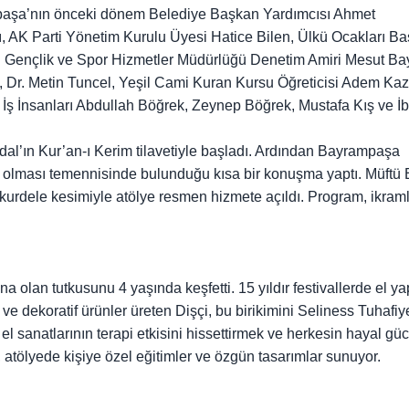
aşa’nın önceki dönem Belediye Başkan Yardımcısı Ahmet
, AK Parti Yönetim Kurulu Üyesi Hatice Bilen, Ülkü Ocakları B
 Gençlik ve Spor Hizmetler Müdürlüğü Denetim Amiri Mesut Ba
 Dr. Metin Tuncel, Yeşil Cami Kuran Kursu Öğreticisi Adem Kaz
ş İnsanları Abdullah Böğrek, Zeynep Böğrek, Mustafa Kış ve İ
dal’ın Kur’an-ı Kerim tilavetiyle başladı. Ardından Bayrampaşa
li olması temennisinde bulunduğu kısa bir konuşma yaptı. Müftü
rdele kesimiyle atölye resmen hizmete açıldı. Program, ikraml
a olan tutkusunu 4 yaşında keşfetti. 15 yıldır festivallerde el ya
 ve dekoratif ürünler üreten Dişçi, bu birikimini Seliness Tuhafiy
l sanatlarının terapi etkisini hissettirmek ve herkesin hayal gü
atölyede kişiye özel eğitimler ve özgün tasarımlar sunuyor.