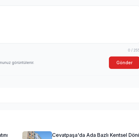
0 / 25
Gönder
munuz görüntülenir.
tını
Cevatpaşa'da Ada Bazlı Kentsel Dö