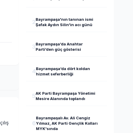
Bayrampaşa'nın tanınan ismi
2
Şafak Aydın Silin'in acı günü
Bayrampaşa’da Anahtar
3
Parti’den güç gösterisi
Bayrampaşa’da dört koldan
4
hizmet seferberliği
AK Parti Bayrampaşa Yönetimi
5
Mesire Alanında toplandı
Bayrampaşalı Av. Ali Cengiz
6
çılış
Yılmaz, AK Parti Gençlik Kolları
MYK'sında