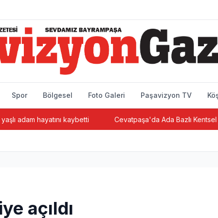
Spor
Bölgesel
Foto Galeri
Paşavizyon TV
Köş
am hayatını kaybetti
Cevatpaşa'da Ada Bazlı Kentsel Dönüşüm
ye açıldı