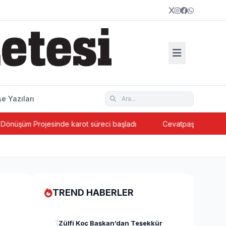
e Yazıları
 Projesinde karot süreci başladı
Cevatpaşa’da ada bazlı ke
TREND HABERLER
1
Zülfi Koç Başkan’dan Teşekkür