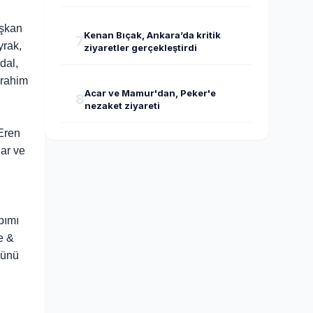
aşkan
Kenan Bıçak, Ankara’da kritik
7
yrak,
ziyaretler gerçekleştirdi
dal,
brahim
Acar ve Mamur'dan, Peker'e
8
nezaket ziyareti
 Eren
ar ve
pımı
e &
cünü