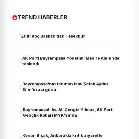
TREND HABERLER
1
Zülfi Koç Başkan’dan Teşekkür
AK Parti Bayrampaşa Yönetimi Mesire Alanında
2
toplandı
Bayrampaşa'nın tanınan ismi Şafak Aydın
3
Silin'in acı günü
Bayrampaşalı Av. Ali Cengiz Yılmaz, AK Parti
4
Gençlik Kolları MYK'sında
Kenan Bıçak, Ankara’da kritik ziyaretler
5