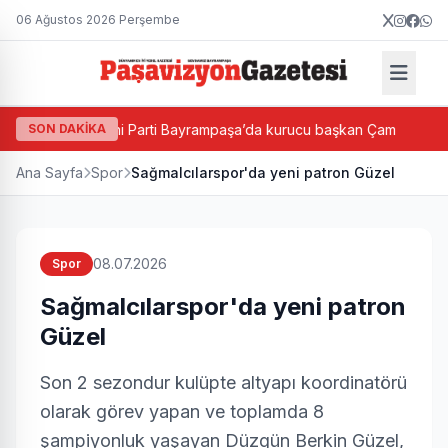
06 Ağustos 2026 Perşembe
ası
SON DAKİKA
Yeni Parti Bayrampaşa’da kurucu başkan Çam
Bay
Ana Sayfa
Spor
Sağmalcılarspor'da yeni patron Güzel
08.07.2026
Spor
Sağmalcılarspor'da yeni patron
Güzel
Son 2 sezondur kulüpte altyapı koordinatörü
olarak görev yapan ve toplamda 8
şampiyonluk yaşayan Düzgün Berkin Güzel,