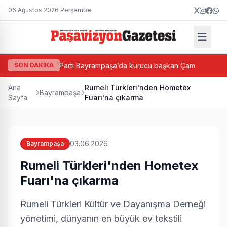
06 Ağustos 2026 Perşembe
sı
SON DAKİKA
Yeni Parti Bayrampaşa’da kurucu başkan Çam
Bayra
Ana
Rumeli Türkleri'nden Hometex
Bayrampaşa
Sayfa
Fuarı'na çıkarma
03.06.2026
Bayrampaşa
Rumeli Türkleri'nden Hometex
Fuarı'na çıkarma
Rumeli Türkleri Kültür ve Dayanışma Derneği
yönetimi, dünyanın en büyük ev tekstili