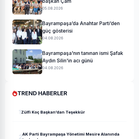
başkan Çam
05.08.2026
Bayrampaşa’da Anahtar Parti’den
güç gösterisi
04.08.2026
Bayrampaşa'nın tanınan ismi Şafak
Aydın Silin'in acı günü
04.08.2026
TREND HABERLER
1
Zülfi Koç Başkan’dan Teşekkür
AK Parti Bayrampaşa Yönetimi Mesire Alanında
2