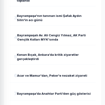
toplandı
Bayrampaşa'nın tanınan ismi Şafak Aydın
3
Silin'in acı günü
Bayrampaşalı Av. Ali Cengiz Yılmaz, AK Parti
4
Gençlik Kolları MYK'sında
Kenan Bıçak, Ankara’da kritik ziyaretler
5
gerçekleştirdi
6
Acar ve Mamur'dan, Peker'e nezaket ziyareti
7
Bayrampaşa’da Anahtar Parti’den güç gösterisi