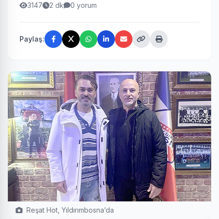
3147
2 dk
0 yorum
Paylaş:
Reşat Hot, Yıldırımbosna’da