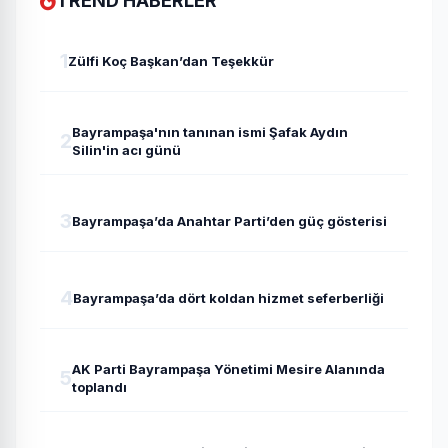
TREND HABERLER
1
Zülfi Koç Başkan’dan Teşekkür
Bayrampaşa'nın tanınan ismi Şafak Aydın
2
Silin'in acı günü
3
Bayrampaşa’da Anahtar Parti’den güç gösterisi
4
Bayrampaşa’da dört koldan hizmet seferberliği
AK Parti Bayrampaşa Yönetimi Mesire Alanında
5
toplandı