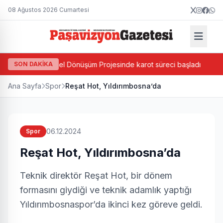
08 Ağustos 2026 Cumartesi
a Bazlı Kentsel Dönüşüm Projesinde karot süreci başladı
SON DAKİKA
Cev
Ana Sayfa
Spor
Reşat Hot, Yıldırımbosna’da
06.12.2024
Spor
Reşat Hot, Yıldırımbosna’da
Teknik direktör Reşat Hot, bir dönem
formasını giydiği ve teknik adamlık yaptığı
Yıldırımbosnaspor’da ikinci kez göreve geldi.