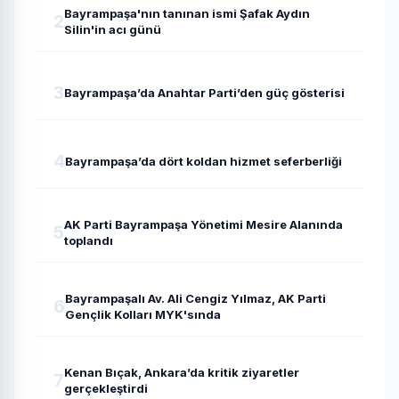
Bayrampaşa'nın tanınan ismi Şafak Aydın
2
Silin'in acı günü
3
Bayrampaşa’da Anahtar Parti’den güç gösterisi
4
Bayrampaşa’da dört koldan hizmet seferberliği
AK Parti Bayrampaşa Yönetimi Mesire Alanında
5
toplandı
Bayrampaşalı Av. Ali Cengiz Yılmaz, AK Parti
6
Gençlik Kolları MYK'sında
Kenan Bıçak, Ankara’da kritik ziyaretler
7
gerçekleştirdi