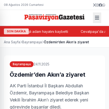
08 Ağustos 2026 Cumartesi
n çarptığı yaşlı adam hayatını kaybetti
SON DAKİKA
Cevatpaşa'da Ada Ba
Ana Sayfa
Bayrampaşa
Özdemir’den Akın’a ziyaret
24.11.2025
Bayrampaşa
Özdemir’den Akın’a ziyaret
AK Parti İstanbul İl Başkanı Abdullah
Özdemir, Bayrampaşa Belediye Başkan
Vekili İbrahim Akın’ı ziyaret ederek yeni
görevinde başarılar diledi.