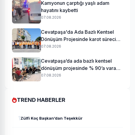
Kamyonun çarptığı yaşlı adam
hayatını kaybetti
07.08.2026
Cevatpaşa'da Ada Bazlı Kentsel
Dönüşüm Projesinde karot süreci
başladı
07.08.2026
Cevatpaşa’da ada bazlı kentsel
dönüşüm projesinde % 90’a varan
uzlaşı
07.08.2026
TREND HABERLER
1
Zülfi Koç Başkan’dan Teşekkür