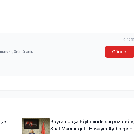
0 / 25
Gönder
munuz görüntülenir.
lçe
Bayrampaşa Eğitiminde sürpriz değiş
Suat Mamur gitti, Hüseyin Aydın geldi