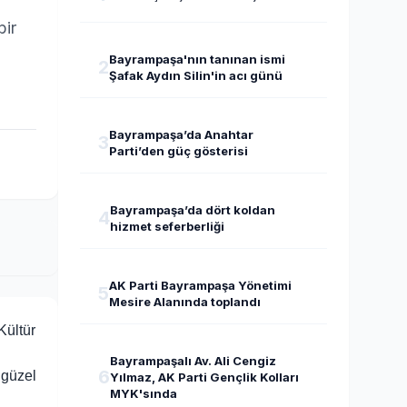
bir
Bayrampaşa'nın tanınan ismi
2
Şafak Aydın Silin'in acı günü
Bayrampaşa’da Anahtar
3
Parti’den güç gösterisi
Bayrampaşa’da dört koldan
4
hizmet seferberliği
AK Parti Bayrampaşa Yönetimi
5
Mesire Alanında toplandı
Kültür
Bayrampaşalı Av. Ali Cengiz
6
 güzel
Yılmaz, AK Parti Gençlik Kolları
MYK'sında