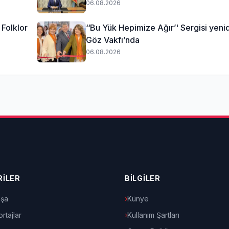
06.08.2026
Folklor
‘‘Bu Yük Hepimize Ağır’' Sergisi yeni
Göz Vakfı’nda
06.08.2026
İLER
BİLGİLER
şa
Künye
rtajlar
Kullanım Şartları