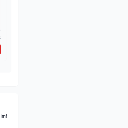
5
im!