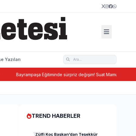
e Yazıları
Bayrampaşa Eğitiminde sürpriz değişim! Suat Mamur gitti, Hüseyin 
TREND HABERLER
1
Zülfi Koç Başkan’dan Teşekkür