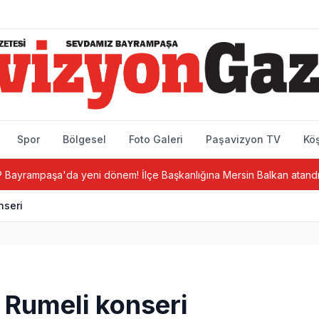
Spor
Bölgesel
Foto Galeri
Paşavizyon TV
Köş
mpaşa'da yeni dönem! İlçe Başkanlığına Mersin Balkan atandı
nseri
 Rumeli konseri