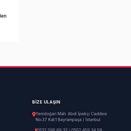
den
BİZE ULAŞIN
Yenidoğan Mah. Abdi İpekçi Caddesi
No:37 Kat:1 Bayrampaşa / İstanbul
0532 596 69 32 / 0552 459 34 59