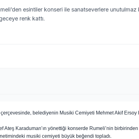
li’den esintiler konseri ile sanatseverlere unutulmaz 
eceye renk kattı.
i çerçevesinde, belediyenin Musiki Cemiyeti Mehmet Akif Ersoy 
ef Ateş Karaduman’ın yönettiği konserde Rumeli’nin birbirinden
netimindeki musiki cemiyeti büyük beğendi topladı.