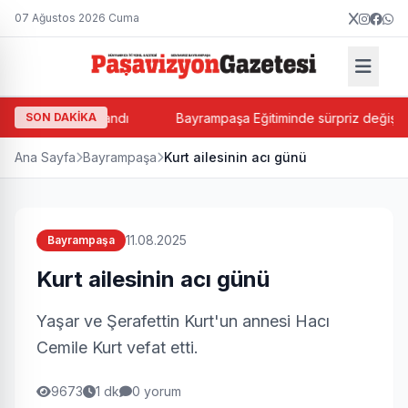
07 Ağustos 2026 Cuma
sin Balkan atandı
SON DAKİKA
Bayrampaşa Eğitiminde sürpriz değişim! Su
Ana Sayfa
Bayrampaşa
Kurt ailesinin acı günü
11.08.2025
Bayrampaşa
Kurt ailesinin acı günü
Yaşar ve Şerafettin Kurt'un annesi Hacı
Cemile Kurt vefat etti.
9673
1 dk
0 yorum