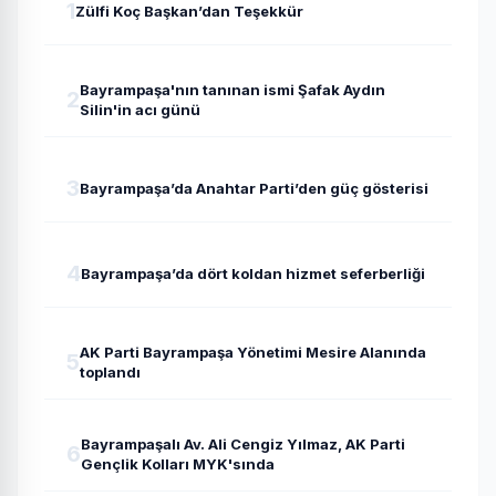
1
Zülfi Koç Başkan’dan Teşekkür
Bayrampaşa'nın tanınan ismi Şafak Aydın
2
Silin'in acı günü
3
Bayrampaşa’da Anahtar Parti’den güç gösterisi
4
Bayrampaşa’da dört koldan hizmet seferberliği
AK Parti Bayrampaşa Yönetimi Mesire Alanında
5
toplandı
Bayrampaşalı Av. Ali Cengiz Yılmaz, AK Parti
6
Gençlik Kolları MYK'sında