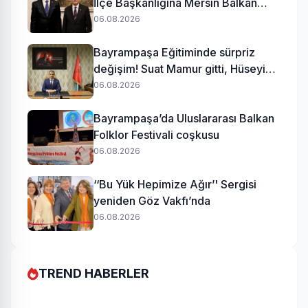
İlçe Başkanlığına Mersin Balkan
atandı
06.08.2026
Bayrampaşa Eğitiminde sürpriz
değişim! Suat Mamur gitti, Hüseyin
Aydın geldi
06.08.2026
Bayrampaşa’da Uluslararası Balkan
Folklor Festivali coşkusu
06.08.2026
‘‘Bu Yük Hepimize Ağır’' Sergisi
yeniden Göz Vakfı’nda
06.08.2026
TREND HABERLER