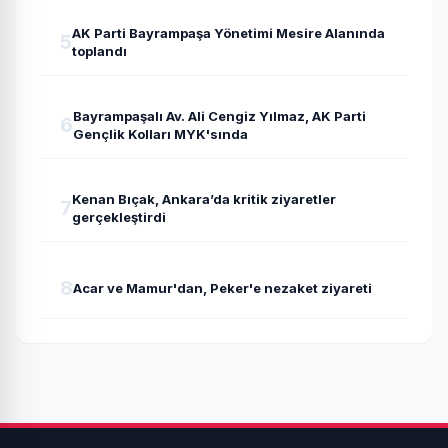
AK Parti Bayrampaşa Yönetimi Mesire Alanında
5
toplandı
Bayrampaşalı Av. Ali Cengiz Yılmaz, AK Parti
6
Gençlik Kolları MYK'sında
Kenan Bıçak, Ankara’da kritik ziyaretler
7
gerçekleştirdi
8
Acar ve Mamur'dan, Peker'e nezaket ziyareti