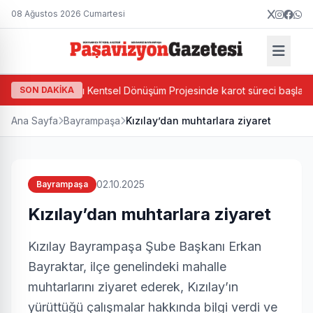
08 Ağustos 2026 Cumartesi
a'da Ada Bazlı Kentsel Dönüşüm Projesinde karot süreci başladı
SON DAKİKA
Ana Sayfa
Bayrampaşa
Kızılay’dan muhtarlara ziyaret
02.10.2025
Bayrampaşa
Kızılay’dan muhtarlara ziyaret
Kızılay Bayrampaşa Şube Başkanı Erkan
Bayraktar, ilçe genelindeki mahalle
muhtarlarını ziyaret ederek, Kızılay’ın
yürüttüğü çalışmalar hakkında bilgi verdi ve