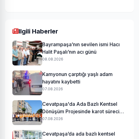
Ilgili Haberler
Bayrampaşa’nın sevilen ismi Hacı
Halit Paşalı’nın acı günü
08.08.2026
Kamyonun çarptığı yaşlı adam
hayatını kaybetti
07.08.2026
Cevatpaşa'da Ada Bazlı Kentsel
Dönüşüm Projesinde karot süreci
başladı
07.08.2026
Cevatpaşa’da ada bazlı kentsel