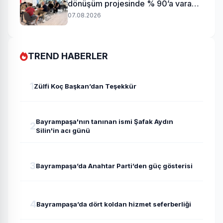
dönüşüm projesinde % 90’a varan
uzlaşı
07.08.2026
TREND HABERLER
1
Zülfi Koç Başkan’dan Teşekkür
Bayrampaşa'nın tanınan ismi Şafak Aydın
2
Silin'in acı günü
3
Bayrampaşa’da Anahtar Parti’den güç gösterisi
4
Bayrampaşa’da dört koldan hizmet seferberliği