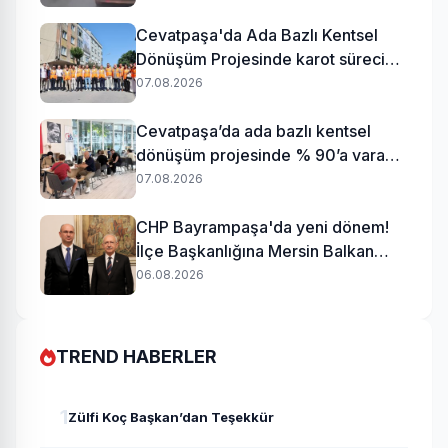
Cevatpaşa'da Ada Bazlı Kentsel
Dönüşüm Projesinde karot süreci
başladı
07.08.2026
Cevatpaşa’da ada bazlı kentsel
dönüşüm projesinde % 90’a varan
uzlaşı
07.08.2026
CHP Bayrampaşa'da yeni dönem!
İlçe Başkanlığına Mersin Balkan
atandı
06.08.2026
TREND HABERLER
1
Zülfi Koç Başkan’dan Teşekkür