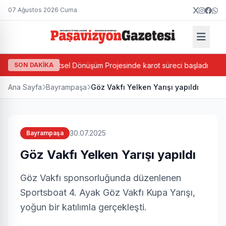
07 Ağustos 2026 Cuma
Ada Bazlı Kentsel Dönüşüm Projesinde karot süreci başladı
SON DAKİKA
C
Ana Sayfa
Bayrampaşa
Göz Vakfı Yelken Yarışı yapıldı
30.07.2025
Bayrampaşa
Göz Vakfı Yelken Yarışı yapıldı
Göz Vakfı sponsorluğunda düzenlenen
Sportsboat 4. Ayak Göz Vakfı Kupa Yarışı,
yoğun bir katılımla gerçekleşti.