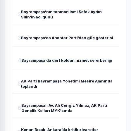
Bayrampaşa'nın tanınan ismi Şafak Aydın
2
Silin'in acı günü
3
Bayrampaşa’da Anahtar Parti’den güç gösterisi
4
Bayrampaşa’da dört koldan hizmet seferberliği
AK Parti Bayrampaşa Yönetimi Mesire Alanında
5
toplandı
Bayrampaşalı Av. Ali Cengiz Yılmaz, AK Parti
6
Gençlik Kolları MYK'sında
Kenan Bıçak, Ankara’da kritik ziyaretler