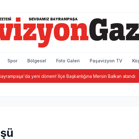
Spor
Bölgesel
Foto Galeri
Paşavizyon TV
Köş
a'da yeni dönem! İlçe Başkanlığına Mersin Balkan atandı
B
üşü