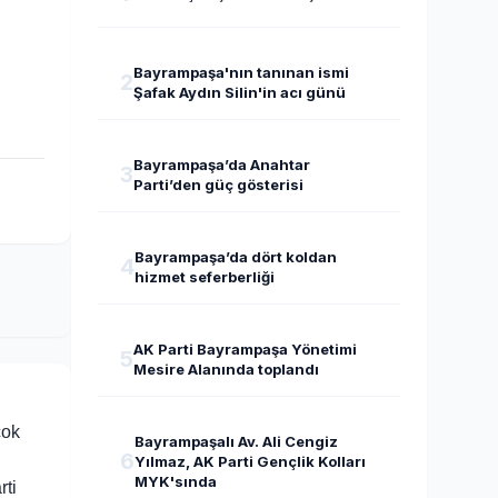
Bayrampaşa'nın tanınan ismi
2
Şafak Aydın Silin'in acı günü
Bayrampaşa’da Anahtar
3
Parti’den güç gösterisi
Bayrampaşa’da dört koldan
4
hizmet seferberliği
AK Parti Bayrampaşa Yönetimi
5
Mesire Alanında toplandı
çok
Bayrampaşalı Av. Ali Cengiz
6
Yılmaz, AK Parti Gençlik Kolları
MYK'sında
ti