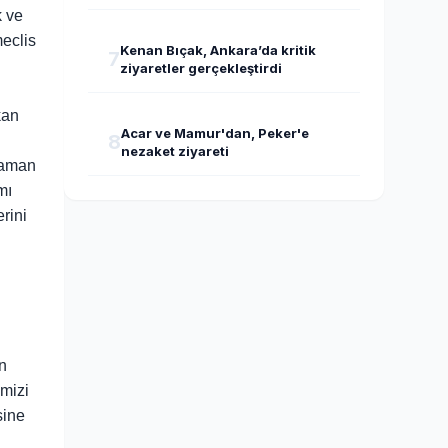
 ve
meclis
Kenan Bıçak, Ankara’da kritik
7
ziyaretler gerçekleştirdi
kan
Acar ve Mamur'dan, Peker'e
8
nezaket ziyareti
raman
mı
rini
n
imizi
sine