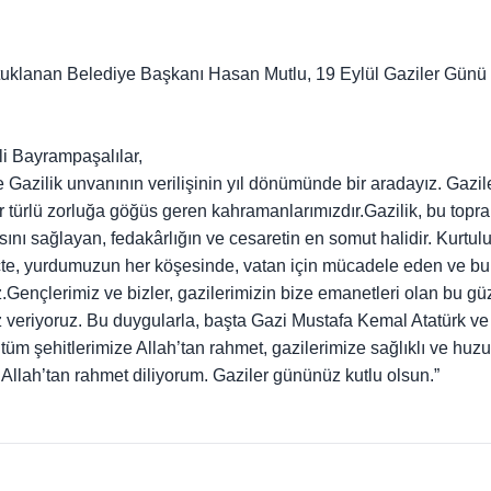
tuklanan Belediye Başkanı Hasan Mutlu, 19 Eylül Gaziler Günü
li Bayrampaşalılar,
Gazilik unvanının verilişinin yıl dönümünde bir aradayız. Gazil
er türlü zorluğa göğüs geren kahramanlarımızdır.
Gazilik, bu topra
nı sağlayan, fedakârlığın ve cesaretin en somut halidir. Kurtul
te, yurdumuzun her köşesinde, vatan için mücadele eden ve bu
.
Gençlerimiz ve bizler, gazilerimizin bize emanetleri olan bu gü
 veriyoruz. Bu duygularla, başta Gazi Mustafa Kemal Atatürk ve 
tüm şehitlerimize Allah’tan rahmet, gazilerimize sağlıklı ve huzu
 Allah’tan rahmet diliyorum.
Gaziler gününüz kutlu olsun.”