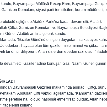
 kurulu, Bayrampaşa Müftüsü Recep Eren, Bayrampaşa Gençlik
 Garnizon Komutanı, siyasi parti temsilcileri, kurum müdürleri, 
rotokolü eşliğinde Atatürk Parkı'na kadar devam etti. Atatürk
lah Çiftçi, Garnizon Komutanı ve Bayrampaşa Belediyesi Baş
mi Güner, Atatürk anıtına çelenk sundu.
klamada, “Gaziler Günü'nü en içten duygularımla kutluyor, kah
 yâd ederken, hayatta olan tüm gazilerimize minnet ve şükranları
lı bir ömür diliyorum. Allah sizlerden ebeden razı olsun” ifadele
ıyla devam etti. Gaziler adına konuşan Gazi Nazmi Güner, günün
ĞIRLADI
ından Bayrampaşalı Gazi’leri makamında ağırladı. Çiftçi, günü
Kaymakamı Abdullah Çifti yaptığı açıklamada, “Kahraman gaziler
e şerefine nail olduk, hasbihâl etme fırsatı bulduk. Allah hep
 ifadelerini kullandı.