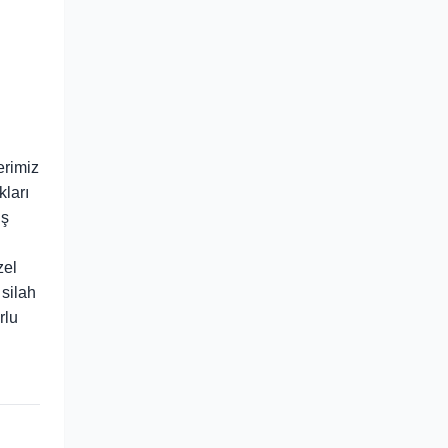
erimiz
kları
uş
zel
silah
rlu