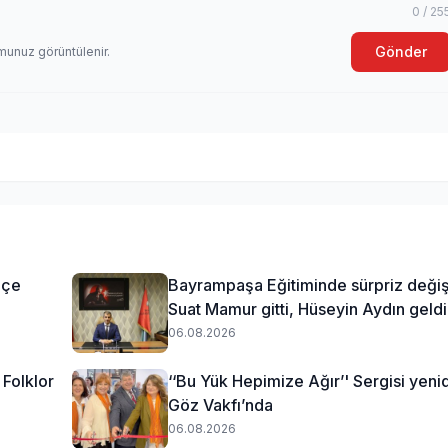
0 / 25
Gönder
munuz görüntülenir.
lçe
Bayrampaşa Eğitiminde sürpriz değiş
Suat Mamur gitti, Hüseyin Aydın geldi
06.08.2026
Folklor
‘‘Bu Yük Hepimize Ağır’' Sergisi yeni
Göz Vakfı’nda
06.08.2026