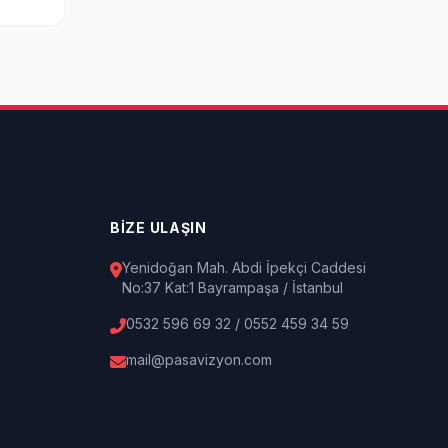
BİZE ULAŞIN
Yenidoğan Mah. Abdi İpekçi Caddesi
No:37 Kat:1 Bayrampaşa / İstanbul
0532 596 69 32 / 0552 459 34 59
mail@pasavizyon.com