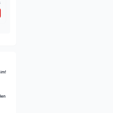
5
im!
den