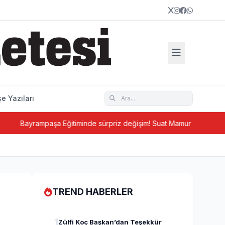
e Yazıları
ayrampaşa Eğitiminde sürpriz değişim! Suat Mamur gitti, Hüseyin Aydı
TREND HABERLER
1
Zülfi Koç Başkan’dan Teşekkür