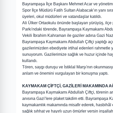
Bayrampaşa İlçe Başkanı Mehmet Acar ve yönetim
Spor İlçe Müdürü Fatih Sultan Alabacak’ın yanı sıra
üyeleri, okul müdürleri ve vatandaşlar katıldı.
Ali Ülker Ortaokulu önünde başlayan yürüyüş, ilçe p
Parkı'ndaki törende, Bayrampaşa Kaymakamı Abdul
Vekili İbrahim Kahraman ile gaziler adına Gazi Naz
Bayrampaşa Kaymakamı Abdullah Çiftçi yaptığı açı
gazilerimizden ebediyete irtihal edenleri rahmetle
sunuyorum. Gazilerimize sağlık ve huzur içinde hayır
kullandı.
Tören, saygı duruşu ve İstiklal Marşı'nın okunmas
anlam ve önemini vurgulayan bir konuşma yaptı.
KAYMAKAM ÇİFTÇİ, GAZİLERİ MAKAMINDA A
Bayrampaşa Kaymakamı Abdullah Çiftçi, törenin ard
anısına Gazi’lere plaket takdim etti. Bayrampaşa 
kaymakamlık makamında misafir ederek, hasbihâl etm
sağlık sıhhat ve hayırlı uzun ömürler versin inşallah”