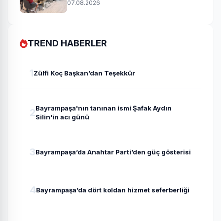
uzlaşı
07.08.2026
TREND HABERLER
1
Zülfi Koç Başkan’dan Teşekkür
Bayrampaşa'nın tanınan ismi Şafak Aydın
2
Silin'in acı günü
3
Bayrampaşa’da Anahtar Parti’den güç gösterisi
4
Bayrampaşa’da dört koldan hizmet seferberliği