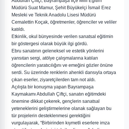
Abdullah Çiftçi, Bayrampaşa İlçe Milli Eğitim
Müdürü Suat Mamur, Şehit Büyükelçi İsmail Erez
Mesleki ve Teknik Anadolu Lisesi Müdürü
Cemalettin Koçak, öğretmenler, öğrenciler ve veliler
katıldı.
Etkinlik, okul bünyesinde verilen sanatsal eğitimin
bir göstergesi olarak büyük ilgi gördü.
Ebru sanatının geleneksel ve estetik yönlerini
yansıtan sergi, atölye çalışmalarına katılan
öğrencilerin yaratıcılığını ve emeğini gözler önüne
serdi. Su üzerinde renklerin ahenkli dansıyla ortaya
çıkan eserler, ziyaretçilerden tam not aldı.
Açılışta bir konuşma yapan Bayrampaşa
Kaymakamı Abdullah Çiftçi, sanatın eğitimdeki
önemine dikkat çekerek, gençlerin sanatsal
yeteneklerini geliştirmelerine olanak sağlayan bu
tür projelerin desteklenmesi gerektiğini
vurgulayarak, “Birbirinden kıymetli eserlere imza