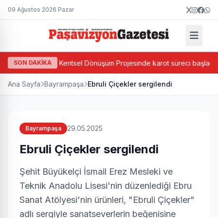
09 Ağustos 2026 Pazar
'da Ada Bazlı Kentsel Dönüşüm Projesinde karot süreci başladı
SON DAKİKA
Ana Sayfa
Bayrampaşa
Ebruli Çiçekler sergilendi
29.05.2025
Bayrampaşa
Ebruli Çiçekler sergilendi
Şehit Büyükelçi İsmail Erez Mesleki ve
Teknik Anadolu Lisesi'nin düzenlediği Ebru
Sanat Atölyesi'nin ürünleri, "Ebruli Çiçekler"
adlı sergiyle sanatseverlerin beğenisine