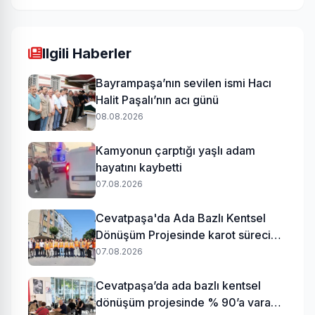
Ilgili Haberler
Bayrampaşa’nın sevilen ismi Hacı
Halit Paşalı’nın acı günü
08.08.2026
Kamyonun çarptığı yaşlı adam
hayatını kaybetti
07.08.2026
Cevatpaşa'da Ada Bazlı Kentsel
Dönüşüm Projesinde karot süreci
başladı
07.08.2026
Cevatpaşa’da ada bazlı kentsel
dönüşüm projesinde % 90’a varan