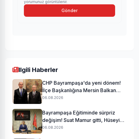
yorumunuz görüntülenir.
Gönder
Ilgili Haberler
CHP Bayrampaşa'da yeni dönem!
İlçe Başkanlığına Mersin Balkan
atandı
06.08.2026
Bayrampaşa Eğitiminde sürpriz
değişim! Suat Mamur gitti, Hüseyin
Aydın geldi
06.08.2026