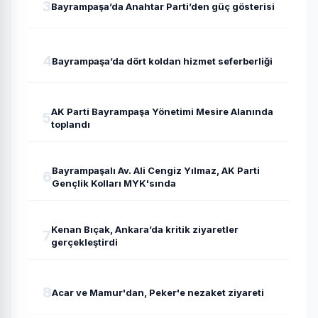
3
Bayrampaşa’da Anahtar Parti’den güç gösterisi
4
Bayrampaşa’da dört koldan hizmet seferberliği
AK Parti Bayrampaşa Yönetimi Mesire Alanında
5
toplandı
Bayrampaşalı Av. Ali Cengiz Yılmaz, AK Parti
6
Gençlik Kolları MYK'sında
Kenan Bıçak, Ankara’da kritik ziyaretler
7
gerçekleştirdi
8
Acar ve Mamur'dan, Peker'e nezaket ziyareti