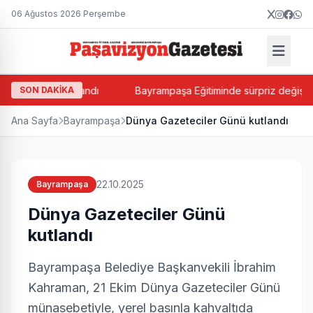
06 Ağustos 2026 Perşembe
rsin Balkan atandı
SON DAKİKA
Bayrampaşa Eğitiminde sürpriz değişim! Su
Ana Sayfa
Bayrampaşa
Dünya Gazeteciler Günü kutlandı
22.10.2025
Bayrampaşa
Dünya Gazeteciler Günü
kutlandı
Bayrampaşa Belediye Başkanvekili İbrahim
Kahraman, 21 Ekim Dünya Gazeteciler Günü
münasebetiyle, yerel basınla kahvaltıda