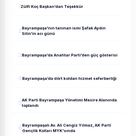
1
Zülfi Koç Başkan’dan Teşekkür
Bayrampaşa'nın tanınan ismi Şafak Aydın
2
Silin'in acı günü
3
Bayrampaşa’da Anahtar Parti’den güç gösterisi
4
Bayrampaşa’da dört koldan hizmet seferberliği
AK Parti Bayrampaşa Yönetimi Mesire Alanında
5
toplandı
Bayrampaşalı Av. Ali Cengiz Yılmaz, AK Parti
6
Gençlik Kolları MYK'sında