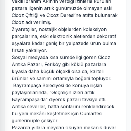
Vekili İbrahim Akın’ın verdiği izinlerle kurulan
pazara ilçenin artık günümüzde olmayan eski
Cicoz Çiftliği ve Cicoz Deresi’ne atıfta bulunarak
Cicoz adı verilmiş.
Ziyaretçiler, nostaljik objelerden koleksiyon
parçalarına, eski elektronik aletlerden dekoratif
eşyalara kadar geniş bir yelpazede ürün bulma
fırsatı yakalıyor.
Sosyal medyada kısa sürede ilgi gören Cicoz
Antika Pazarı, Feriköy gibi köklü pazarlara
kıyasla daha küçük ölçekli olsa da, kaliteli
ürünler ve samimi ortamıyla beğeni topluyor.
Bayrampaşa Belediyesi de konuya ilişkin
paylaşımlarında, “Geçmişin izleri artık
Bayrampaşa’da” diyerek pazarı tavsiye etti.
Antika severler, hafta sonlarını renklendirecek
bu yeni mekânı keşfetmek için Cumartesi
günlerini iple çekiyor.
Pazarda yıllara meydan okuyan mekanik duvar