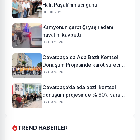
Halit Paşalı’nın acı günü
08.08.2026
Kamyonun çarptığı yaşlı adam
hayatını kaybetti
07.08.2026
Cevatpaşa'da Ada Bazlı Kentsel
Dönüşüm Projesinde karot süreci
başladı
07.08.2026
Cevatpaşa’da ada bazlı kentsel
dönüşüm projesinde % 90’a varan
uzlaşı
07.08.2026
TREND HABERLER