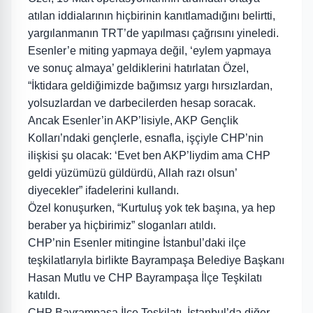
atılan iddialarının hiçbirinin kanıtlamadığını belirtti,
yargılanmanın TRT’de yapılması çağrısını yineledi.
Esenler’e miting yapmaya değil, ‘eylem yapmaya
ve sonuç almaya’ geldiklerini hatırlatan Özel,
“İktidara geldiğimizde bağımsız yargı hırsızlardan,
yolsuzlardan ve darbecilerden hesap soracak.
Ancak Esenler’in AKP’lisiyle, AKP Gençlik
Kolları’ndaki gençlerle, esnafla, işçiyle CHP’nin
ilişkisi şu olacak: ‘Evet ben AKP’liydim ama CHP
geldi yüzümüzü güldürdü, Allah razı olsun’
diyecekler” ifadelerini kullandı.
Özel konuşurken, “Kurtuluş yok tek başına, ya hep
beraber ya hiçbirimiz” sloganları atıldı.
CHP’nin Esenler mitingine İstanbul’daki ilçe
teşkilatlarıyla birlikte Bayrampaşa Belediye Başkanı
Hasan Mutlu ve CHP Bayrampaşa İlçe Teşkilatı
katıldı.
CHP Bayrampaşa İlçe Teşkilatı, İstanbul’da diğer