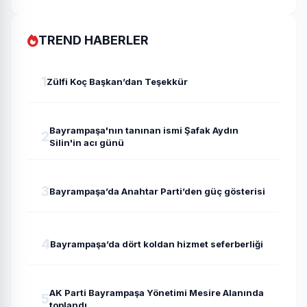
TREND HABERLER
1
Zülfi Koç Başkan’dan Teşekkür
Bayrampaşa'nın tanınan ismi Şafak Aydın
2
Silin'in acı günü
3
Bayrampaşa’da Anahtar Parti’den güç gösterisi
4
Bayrampaşa’da dört koldan hizmet seferberliği
AK Parti Bayrampaşa Yönetimi Mesire Alanında
5
toplandı