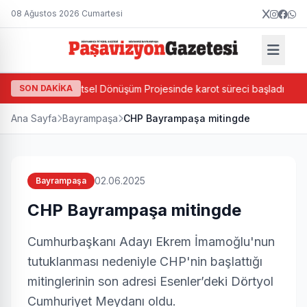
08 Ağustos 2026 Cumartesi
Ada Bazlı Kentsel Dönüşüm Projesinde karot süreci başladı
SON DAKİKA
Ana Sayfa
Bayrampaşa
CHP Bayrampaşa mitingde
02.06.2025
Bayrampaşa
CHP Bayrampaşa mitingde
Cumhurbaşkanı Adayı Ekrem İmamoğlu'nun
tutuklanması nedeniyle CHP'nin başlattığı
mitinglerinin son adresi Esenler’deki Dörtyol
Cumhuriyet Meydanı oldu.