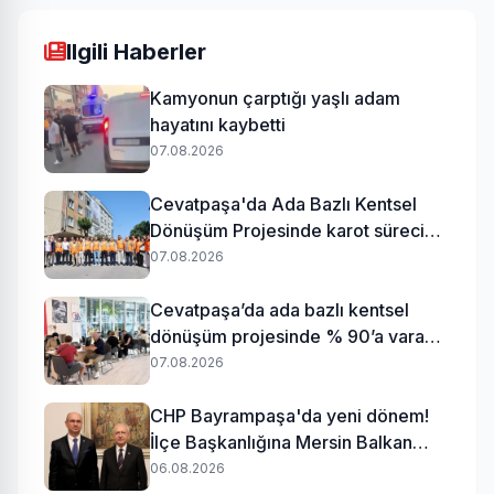
Ilgili Haberler
Kamyonun çarptığı yaşlı adam
hayatını kaybetti
07.08.2026
Cevatpaşa'da Ada Bazlı Kentsel
Dönüşüm Projesinde karot süreci
başladı
07.08.2026
Cevatpaşa’da ada bazlı kentsel
dönüşüm projesinde % 90’a varan
uzlaşı
07.08.2026
CHP Bayrampaşa'da yeni dönem!
İlçe Başkanlığına Mersin Balkan
atandı
06.08.2026