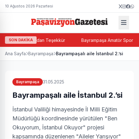
10 Ağustos 2026 Pazartesi
acı Halit Paşalı'dan Teşekkür
SON DAKİKA
Bayrampaşa Amatör Spor Kulüple
Ana Sayfa
Bayrampaşa
Bayrampaşalı aile İstanbul 2.’si
31.05.2025
Bayrampaşa
Bayrampaşalı aile İstanbul 2.’si
İstanbul Valiliği himayesinde İl Milli Eğitim
Müdürlüğü koordinesinde yürütülen "Ben
Okuyorum, İstanbul Okuyor" projesi
kapsamında düzenlenen "Aileler Yarışıyor"