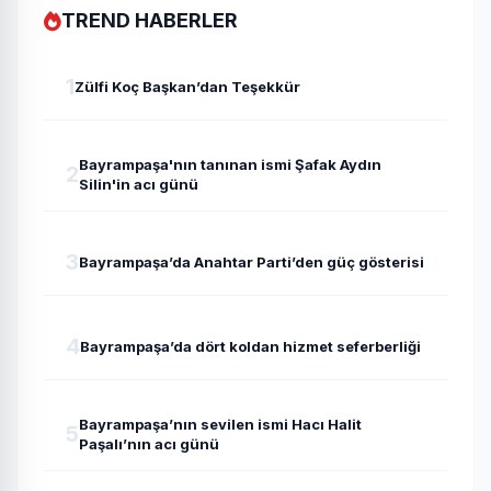
TREND HABERLER
1
Zülfi Koç Başkan’dan Teşekkür
Bayrampaşa'nın tanınan ismi Şafak Aydın
2
Silin'in acı günü
3
Bayrampaşa’da Anahtar Parti’den güç gösterisi
4
Bayrampaşa’da dört koldan hizmet seferberliği
Bayrampaşa’nın sevilen ismi Hacı Halit
5
Paşalı’nın acı günü