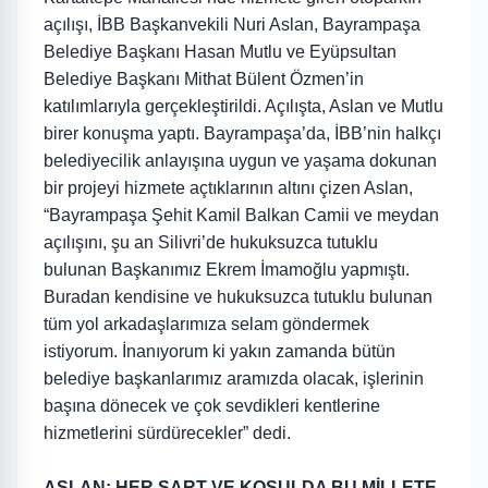
açılışı, İBB Başkanvekili Nuri Aslan, Bayrampaşa
Belediye Başkanı Hasan Mutlu ve Eyüpsultan
Belediye Başkanı Mithat Bülent Özmen’in
katılımlarıyla gerçekleştirildi. Açılışta, Aslan ve Mutlu
birer konuşma yaptı. Bayrampaşa’da, İBB’nin halkçı
belediyecilik anlayışına uygun ve yaşama dokunan
bir projeyi hizmete açtıklarının altını çizen Aslan,
“Bayrampaşa Şehit Kamil Balkan Camii ve meydan
açılışını, şu an Silivri’de hukuksuzca tutuklu
bulunan Başkanımız Ekrem İmamoğlu yapmıştı.
Buradan kendisine ve hukuksuzca tutuklu bulunan
tüm yol arkadaşlarımıza selam göndermek
istiyorum. İnanıyorum ki yakın zamanda bütün
belediye başkanlarımız aramızda olacak, işlerinin
başına dönecek ve çok sevdikleri kentlerine
hizmetlerini sürdürecekler” dedi.
ASLAN: HER ŞART VE KOŞULDA BU MİLLETE,