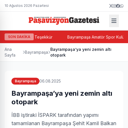
10 Ağustos 2026 Pazartesi
alit Paşalı'dan Teşekkür
SON DAKİKA
Bayrampaşa Amatör Spor Kulüpler Bir
Ana
Bayrampaşa’ya yeni zemin altı
Bayrampaşa
Sayfa
otopark
06.08.2025
Bayrampaşa
Bayrampaşa’ya yeni zemin altı
otopark
İBB iştiraki İSPARK tarafından yapımı
tamamlanan Bayrampaşa Şehit Kamil Balkan