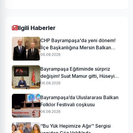
Ilgili Haberler
CHP Bayrampaşa'da yeni dönem!
İlçe Başkanlığına Mersin Balkan
atandı
06.08.2026
Bayrampaşa Eğitiminde sürpriz
değişim! Suat Mamur gitti, Hüseyin
Aydın geldi
06.08.2026
Bayrampaşa’da Uluslararası Balkan
Folklor Festivali coşkusu
06.08.2026
‘‘Bu Yük Hepimize Ağır’' Sergisi