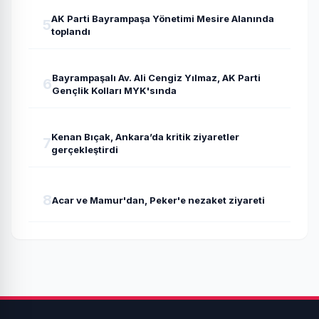
AK Parti Bayrampaşa Yönetimi Mesire Alanında
5
toplandı
Bayrampaşalı Av. Ali Cengiz Yılmaz, AK Parti
6
Gençlik Kolları MYK'sında
Kenan Bıçak, Ankara’da kritik ziyaretler
7
gerçekleştirdi
8
Acar ve Mamur'dan, Peker'e nezaket ziyareti