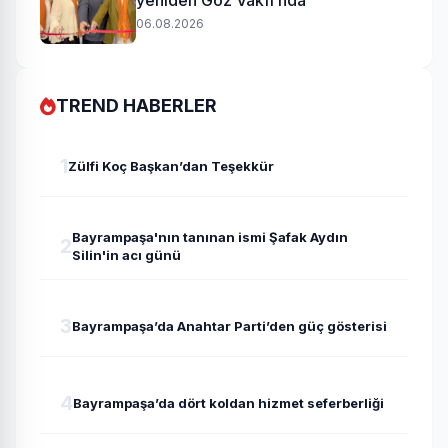
yeniden Göz Vakfı’nda
06.08.2026
TREND HABERLER
1
Zülfi Koç Başkan’dan Teşekkür
Bayrampaşa'nın tanınan ismi Şafak Aydın
2
Silin'in acı günü
3
Bayrampaşa’da Anahtar Parti’den güç gösterisi
4
Bayrampaşa’da dört koldan hizmet seferberliği