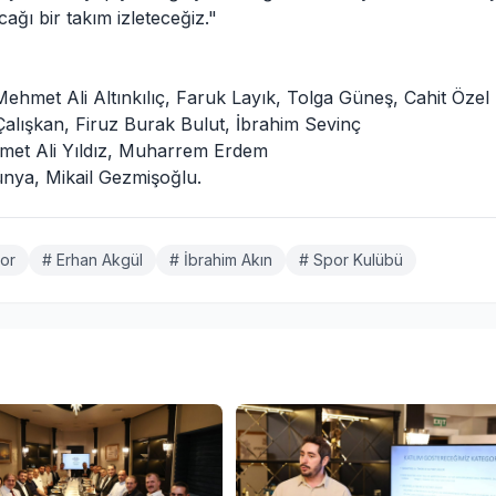
ğı bir takım izleteceğiz."
hmet Ali Altınkılıç, Faruk Layık, Tolga Güneş, Cahit Özel
lışkan, Firuz Burak Bulut, İbrahim Sevinç
et Ali Yıldız, Muharrem Erdem
nya, Mikail Gezmişoğlu.
or
# Erhan Akgül
# İbrahim Akın
# Spor Kulübü