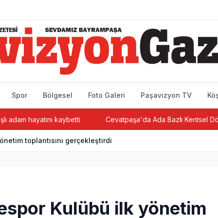
Spor
Bölgesel
Foto Galeri
Paşavizyon TV
Köş
ı kaybetti
Cevatpaşa'da Ada Bazlı Kentsel Dönüşüm Projesind
netim toplantısını gerçekleştirdi
spor Kulübü ilk yönetim