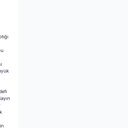
tığı
bu
ı
üyük
efi
Sayın
r
k
in