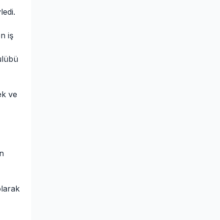
ledi.
n iş
ulübü
ek ve
an
olarak