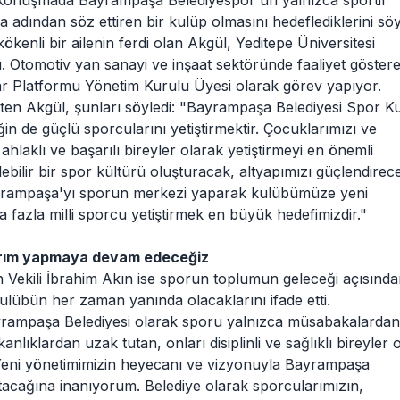
ı konuşmada Bayrampaşa Belediyespor'un yalnızca sportif
da adından söz ettiren bir kulüp olmasını hedeflediklerini söy
enli bir ailenin ferdi olan Akgül, Yeditepe Üniversitesi
 Otomotiv yan sanayi ve inşaat sektöründe faaliyet göstere
r Platformu Yönetim Kurulu Üyesi olarak görev yapıyor.
rten Akgül, şunları söyledi: "Bayrampaşa Belediyesi Spor K
n de güçlü sporcularını yetiştirmektir. Çocuklarımızı ve
, ahlaklı ve başarılı bireyler olarak yetiştirmeyi en önemli
ebilir bir spor kültürü oluşturacak, altyapımızı güçlendirec
 Bayrampaşa'yı sporun merkezi yaparak kulübümüze yeni
fazla milli sporcu yetiştirmek en büyük hedefimizdir."
tırım yapmaya devam edeceğiz
 Vekili İbrahim Akın ise sporun toplumun geleceği açısınd
ulübün her zaman yanında olacaklarını ifade etti.
yrampaşa Belediyesi olarak sporu yalnızca müsabakalardan
nlıklardan uzak tutan, onları disiplinli ve sağlıklı bireyler 
. Yeni yönetimimizin heyecanı ve vizyonuyla Bayrampaşa
atacağına inanıyorum. Belediye olarak sporcularımızın,