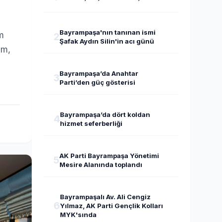
Bayrampaşa'nın tanınan ismi
m
2
Şafak Aydın Silin'in acı günü
im,
Bayrampaşa’da Anahtar
3
Parti’den güç gösterisi
Bayrampaşa’da dört koldan
4
hizmet seferberliği
AK Parti Bayrampaşa Yönetimi
5
Mesire Alanında toplandı
Bayrampaşalı Av. Ali Cengiz
6
Yılmaz, AK Parti Gençlik Kolları
MYK'sında