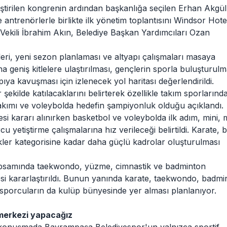
irilen kongrenin ardından başkanlığa seçilen Erhan Akgül
 antrenörlerle birlikte ilk yönetim toplantısını Windsor Hote
ekili İbrahim Akın, Belediye Başkan Yardımcıları Ozan
eri, yeni sezon planlaması ve altyapı çalışmaları masaya
 geniş kitlelere ulaştırılması, gençlerin sporla buluşturulm
ya kavuşması için izlenecek yol haritası değerlendirildi.
şekilde katılacaklarını belirterek özellikle takım sporlarınd
A Takımı ve voleybolda hedefin şampiyonluk olduğu açıklandı.
i kararı alınırken basketbol ve voleybolda ilk adım, mini, m
 yetiştirme çalışmalarına hız verileceği belirtildi. Karate, 
ler kategorisine kadar daha güçlü kadrolar oluşturulması
psamında taekwondo, yüzme, cimnastik ve badminton
esi kararlaştırıldı. Bunun yanında karate, taekwondo, badmi
i sporcuların da kulüp bünyesinde yer alması planlanıyor.
merkezi yapacağız