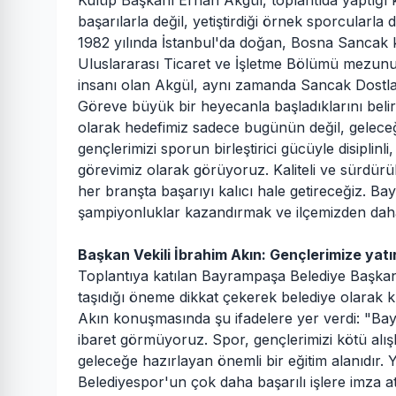
Kulüp Başkanı Erhan Akgül, toplantıda yaptığ
başarılarla değil, yetiştirdiği örnek sporcularla 
1982 yılında İstanbul'da doğan, Bosna Sancak kök
Uluslararası Ticaret ve İşletme Bölümü mezunu.
insanı olan Akgül, aynı zamanda Sancak Dostla
Göreve büyük bir heyecanla başladıklarını beli
olarak hedefimiz sadece bugünün değil, geleceği
gençlerimizi sporun birleştirici gücüyle disiplinli
görevimiz olarak görüyoruz. Kaliteli ve sürdürül
her branşta başarıyı kalıcı hale getireceğiz.
şampiyonluklar kazandırmak ve ilçemizden daha 
Başkan Vekili İbrahim Akın: Gençlerimize ya
Toplantıya katılan Bayrampaşa Belediye Başkan
taşıdığı öneme dikkat çekerek belediye olarak k
Akın konuşmasında şu ifadelere yer verdi: "Ba
ibaret görmüyoruz. Spor, gençlerimizi kötü alışka
geleceğe hazırlayan önemli bir eğitim alanıdır
Belediyespor'un çok daha başarılı işlere imza 