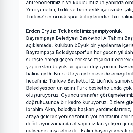
antrenörlerimizin ve kulübümüzün yanında olm
Yeni yönetim, birlik ve beraberlik içerisinde 
Türkiye'nin örnek spor kulüplerinden biri haline 
Erden Eryüz: Tek hedefimiz şampiyonluk
Bayrampaşa Belediyesi Basketbol A Takımı Başan
açıklamada, kulübün büyük bir yapılanma içeris
Bayrampaşa Belediyespor'un her geçen yıl daha 
süreçte emeği geçen herkese teşekkür ederek şu
yapmaktan büyük bir gurur duyuyorum. Bayram
haline geldi. Bu noktaya gelinmesinde emeği b
hedefimiz Türkiye Basketbol 2. Ligi'nde şampi
Belediyespor'un adını Türk basketbolunda çok 
oluşturuyoruz. Oyuncu transfer görüşmelerimi
doğrultusunda bir kadro kuruyoruz. Bizlere gü
İbrahim Akın, belediye başkan yardımcılarımız
araya gelerek yeni sezonun yol haritasını belir
değil, aynı zamanda altyapımızdan yetişen gen
geleceğini inşa etmektir. Kalıcı başarıyı ancak 