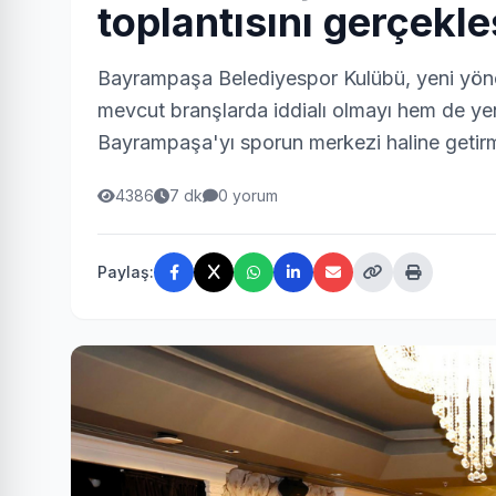
toplantısını gerçekle
Bayrampaşa Belediyespor Kulübü, yeni yöneti
mevcut branşlarda iddialı olmayı hem de ye
Bayrampaşa'yı sporun merkezi haline getirmek
4386
7 dk
0 yorum
Paylaş: