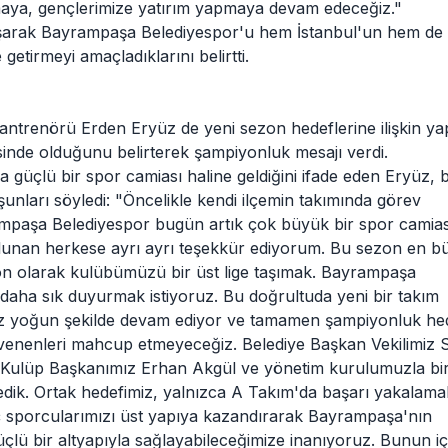
aya, gençlerimize yatırım yapmaya devam edeceğiz."
çalışarak Bayrampaşa Belediyespor'u hem İstanbul'un hem de
getirmeyi amaçladıklarını belirtti.
trenörü Erden Eryüz de yeni sezon hedeflerine ilişkin yap
inde olduğunu belirterek şampiyonluk mesajı verdi.
güçlü bir spor camiası haline geldiğini ifade eden Eryüz, 
nları söyledi: "Öncelikle kendi ilçemin takımında görev
paşa Belediyespor bugün artık çok büyük bir spor camias
ulunan herkese ayrı ayrı teşekkür ediyorum. Bu sezon en b
yon olarak kulübümüzü bir üst lige taşımak. Bayrampaşa
daha sık duyurmak istiyoruz. Bu doğrultuda yeni bir takım
z yoğun şekilde devam ediyor ve tamamen şampiyonluk hed
venenleri mahcup etmeyeceğiz. Belediye Başkan Vekilimiz 
, Kulüp Başkanımız Erhan Akgül ve yönetim kurulumuzla bi
ledik. Ortak hedefimiz, yalnızca A Takım'da başarı yakalama
ç sporcularımızı üst yapıya kazandırarak Bayrampaşa'nın
güçlü bir altyapıyla sağlayabileceğimize inanıyoruz. Bunun iç