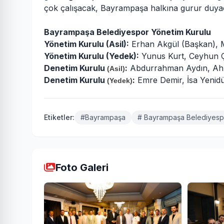
çok çalışacak, Bayrampaşa halkına gurur duyaca
Bayrampaşa Belediyespor Yönetim Kurulu
Yönetim Kurulu (Asil):
Erhan Akgül (Başkan), Me
Yönetim Kurulu (Yedek):
Yunus Kurt, Ceyhun Ça
Denetim Kurulu
:
Abdurrahman Aydın, Ahm
(Asil)
Denetim Kurulu
:
Emre Demir, İsa Yenidü
(Yedek)
Etiketler:
#Bayrampaşa
# Bayrampaşa Belediyesp
Foto Galeri