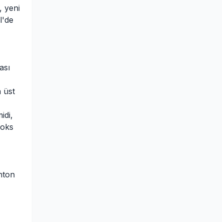
, yeni
l'de
ası
a üst
idi,
boks
nton