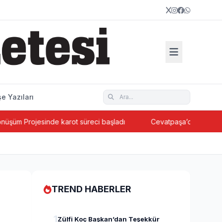
e Yazıları
e karot süreci başladı
Cevatpaşa’da ada bazlı kentsel dönü
TREND HABERLER
1
Zülfi Koç Başkan’dan Teşekkür