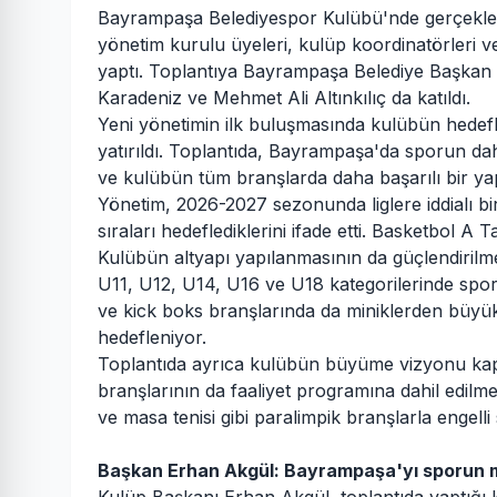
Bayrampaşa Belediyespor Kulübü'nde gerçekleşt
yönetim kurulu üyeleri, kulüp koordinatörleri ve
yaptı. Toplantıya Bayrampaşa Belediye Başkan V
Karadeniz ve Mehmet Ali Altınkılıç da katıldı.
Yeni yönetimin ilk buluşmasında kulübün hedefl
yatırıldı. Toplantıda, Bayrampaşa'da sporun daha
ve kulübün tüm branşlarda daha başarılı bir yapı
Yönetim, 2026-2027 sezonunda liglere iddialı bir 
sıraları hedeflediklerini ifade etti. Basketbol 
Kulübün altyapı yapılanmasının da güçlendirilmes
U11, U12, U14, U16 ve U18 kategorilerinde sporcu
ve kick boks branşlarında da miniklerden büyük
hedefleniyor.
Toplantıda ayrıca kulübün büyüme vizyonu ka
branşlarının da faaliyet programına dahil edilm
ve masa tenisi gibi paralimpik branşlarla engell
Başkan Erhan Akgül: Bayrampaşa'yı sporun 