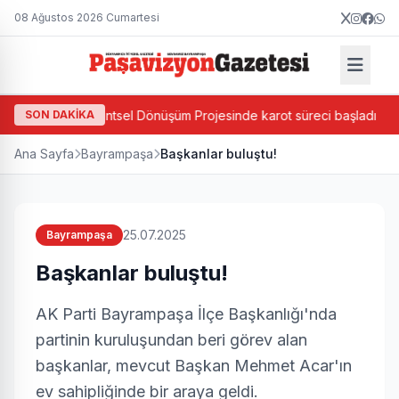
08 Ağustos 2026 Cumartesi
a Ada Bazlı Kentsel Dönüşüm Projesinde karot süreci başladı
SON DAKİKA
Ana Sayfa
Bayrampaşa
Başkanlar buluştu!
25.07.2025
Bayrampaşa
Başkanlar buluştu!
AK Parti Bayrampaşa İlçe Başkanlığı'nda
partinin kuruluşundan beri görev alan
başkanlar, mevcut Başkan Mehmet Acar'ın
ev sahipliğinde bir araya geldi.