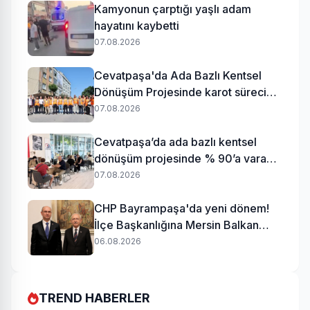
Kamyonun çarptığı yaşlı adam
hayatını kaybetti
07.08.2026
Cevatpaşa'da Ada Bazlı Kentsel
Dönüşüm Projesinde karot süreci
başladı
07.08.2026
Cevatpaşa’da ada bazlı kentsel
dönüşüm projesinde % 90’a varan
uzlaşı
07.08.2026
CHP Bayrampaşa'da yeni dönem!
İlçe Başkanlığına Mersin Balkan
atandı
06.08.2026
TREND HABERLER