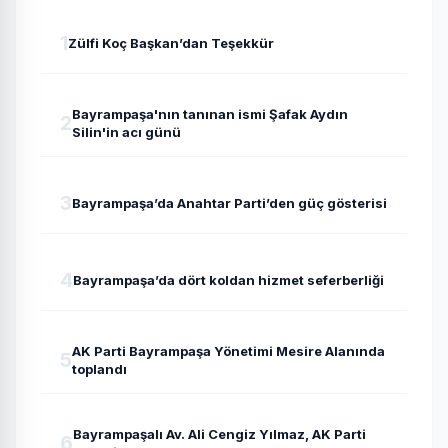
1
Zülfi Koç Başkan’dan Teşekkür
Bayrampaşa'nın tanınan ismi Şafak Aydın
2
Silin'in acı günü
3
Bayrampaşa’da Anahtar Parti’den güç gösterisi
4
Bayrampaşa’da dört koldan hizmet seferberliği
AK Parti Bayrampaşa Yönetimi Mesire Alanında
5
toplandı
Bayrampaşalı Av. Ali Cengiz Yılmaz, AK Parti
6