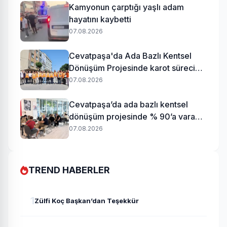
Kamyonun çarptığı yaşlı adam
hayatını kaybetti
07.08.2026
Cevatpaşa'da Ada Bazlı Kentsel
Dönüşüm Projesinde karot süreci
başladı
07.08.2026
Cevatpaşa’da ada bazlı kentsel
dönüşüm projesinde % 90’a varan
uzlaşı
07.08.2026
TREND HABERLER
1
Zülfi Koç Başkan’dan Teşekkür