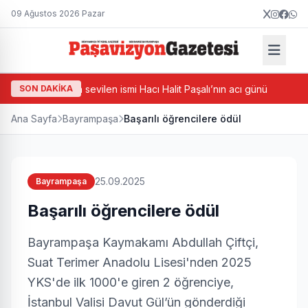
09 Ağustos 2026 Pazar
Bayrampaşa’nın sevilen ismi Hacı Halit Paşalı’nın acı günü
SON DAKİKA
Ceva
Ana Sayfa
Bayrampaşa
Başarılı öğrencilere ödül
25.09.2025
Bayrampaşa
Başarılı öğrencilere ödül
Bayrampaşa Kaymakamı Abdullah Çiftçi,
Suat Terimer Anadolu Lisesi'nden 2025
YKS'de ilk 1000'e giren 2 öğrenciye,
İstanbul Valisi Davut Gül’ün gönderdiği