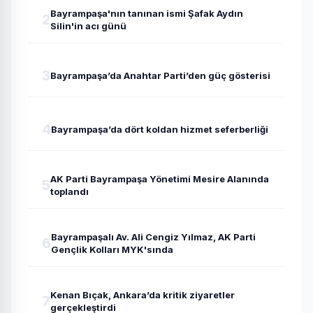
Bayrampaşa'nın tanınan ismi Şafak Aydın
2
Silin'in acı günü
3
Bayrampaşa’da Anahtar Parti’den güç gösterisi
4
Bayrampaşa’da dört koldan hizmet seferberliği
AK Parti Bayrampaşa Yönetimi Mesire Alanında
5
toplandı
Bayrampaşalı Av. Ali Cengiz Yılmaz, AK Parti
6
Gençlik Kolları MYK'sında
Kenan Bıçak, Ankara’da kritik ziyaretler
7
gerçekleştirdi