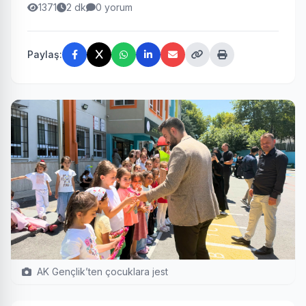
1371
2 dk
0 yorum
Paylaş:
AK Gençlik’ten çocuklara jest