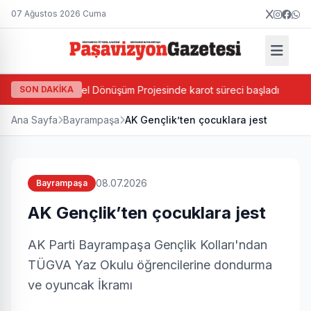
07 Ağustos 2026 Cuma
 Bazlı Kentsel Dönüşüm Projesinde karot süreci başladı
SON DAKİKA
Cev
Ana Sayfa
Bayrampaşa
AK Gençlik’ten çocuklara jest
08.07.2026
Bayrampaşa
AK Gençlik’ten çocuklara jest
AK Parti Bayrampaşa Gençlik Kolları'ndan
TÜGVA Yaz Okulu öğrencilerine dondurma
ve oyuncak İkramı