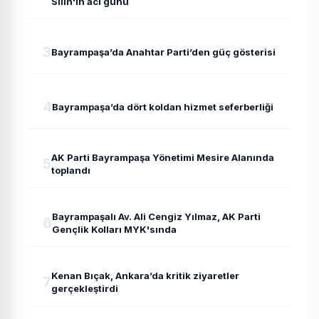
Silin'in acı günü
3
Bayrampaşa’da Anahtar Parti’den güç gösterisi
4
Bayrampaşa’da dört koldan hizmet seferberliği
AK Parti Bayrampaşa Yönetimi Mesire Alanında
5
toplandı
Bayrampaşalı Av. Ali Cengiz Yılmaz, AK Parti
6
Gençlik Kolları MYK'sında
Kenan Bıçak, Ankara’da kritik ziyaretler
7
gerçekleştirdi