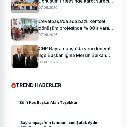
Dönüşüm Projesinde karot süreci
başladı
07.08.2026
Cevatpaşa’da ada bazlı kentsel
dönüşüm projesinde % 90’a varan
uzlaşı
07.08.2026
CHP Bayrampaşa'da yeni dönem!
İlçe Başkanlığına Mersin Balkan
atandı
06.08.2026
TREND HABERLER
1
Zülfi Koç Başkan’dan Teşekkür
Bayrampaşa'nın tanınan ismi Şafak Aydın
2