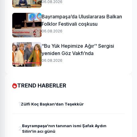
Aydın geldi
06.08.2026
Bayrampaşa’da Uluslararası Balkan
Folklor Festivali coşkusu
06.08.2026
‘‘Bu Yük Hepimize Ağır’' Sergisi
yeniden Göz Vakfı’nda
06.08.2026
TREND HABERLER
1
Zülfi Koç Başkan’dan Teşekkür
Bayrampaşa'nın tanınan ismi Şafak Aydın
2
Silin'in acı günü