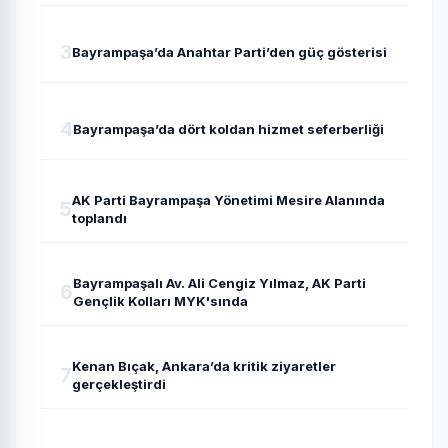
3
Bayrampaşa’da Anahtar Parti’den güç gösterisi
4
Bayrampaşa’da dört koldan hizmet seferberliği
AK Parti Bayrampaşa Yönetimi Mesire Alanında
5
toplandı
Bayrampaşalı Av. Ali Cengiz Yılmaz, AK Parti
6
Gençlik Kolları MYK'sında
Kenan Bıçak, Ankara’da kritik ziyaretler
7
gerçekleştirdi