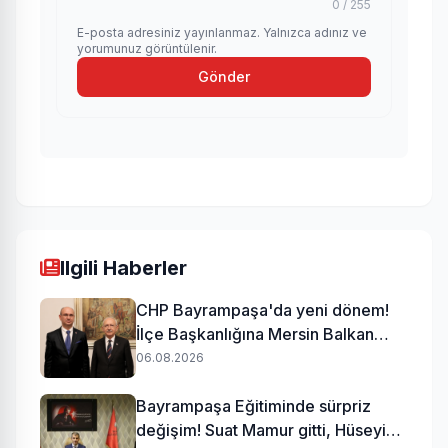
0 / 255
E-posta adresiniz yayınlanmaz. Yalnızca adınız ve
yorumunuz görüntülenir.
Gönder
Ilgili Haberler
CHP Bayrampaşa'da yeni dönem!
İlçe Başkanlığına Mersin Balkan
atandı
06.08.2026
Bayrampaşa Eğitiminde sürpriz
değişim! Suat Mamur gitti, Hüseyin